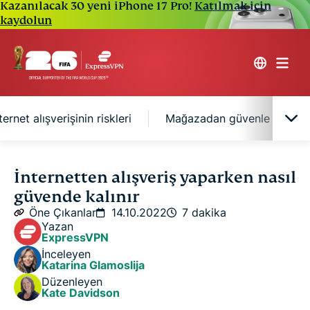
Kazanılacak 30 yeni iPhone 17 Pro!
Katılmak için
kaydolun
ternet alışverişinin riskleri
Mağazadan güvenle alışver
Güvenli çevrimiçi alışveriş için en iyi 20 ipucu
İnternetten alışveriş yaparken nasıl
güvende kalınır
İnternet alışverişinin riskleri
Öne Çıkanlar
14.10.2022
7 dakika
Yazan
ExpressVPN
Mağazadan güvenle alışveriş yapmak
İnceleyen
Katarina Glamoslija
Düzenleyen
SSS: İnternet alışverişi güvenliği
Kate Davidson