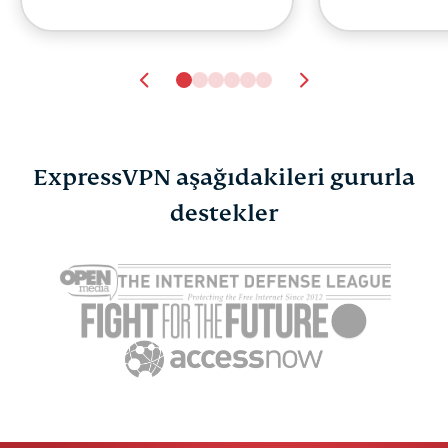
ExpressVPN aşağıdakileri gururla
Mac ve iOS için en iyi
destekler
Anket: Fac
Safari içerik
2025'te hâ
ExpressV
engelleyicisi
ExpressVPN
4 dakika