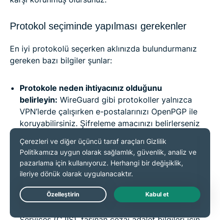
Protokol seçiminde yapılması gerekenler
En iyi protokolü seçerken aklınızda bulundurmanız
gereken bazı bilgiler şunlar:
Protokole neden ihtiyacınız olduğunu
belirleyin:
WireGuard gibi protokoller yalnızca
VPN’lerde çalışırken e-postalarınızı OpenPGP ile
koruyabilirsiniz. Şifreleme amacınızı belirlerseniz
seçiminizi daha rahat yapmanız mümkün olur.
Veri güvenliği seviyesini seçin:
Örneğin
2024
Cybersecurity and Infrastructure Security
Agency (CISA) raporuna
göre. Federal kurumların
National Institute of Standards and Technology
(NIST) standartları gereğince AES kullanması
Live Chat
zorunluyken FBI Criminal Justice Information
Services (CJIS), taşınan cezai adalet bilgileri için