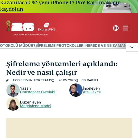
Kazanılacak 30 yeni iPhone 17 Pro!
Katılmak için
kaydolun
PROTOKOLÜ MÜDÜR?
ŞIFRELEME PROTOKOLLERI NEREDE VE NE ZAMAN KULLA
Şifreleme protokolü nedir ve neden önemlidir?
Şifreleme yöntemleri açıklandı:
Nedir ve nasıl çalışır
Şifreleme protokolleri nasıl çalışır?
EXPRESSVPN FOR TEAMS
20.05.2026
13 DAKIKA
Yazan
İnceleyen
Christopher Owolabi
Ata Hakçıl
En yaygın kullanılan şifreleme protokolleri nelerdir?
Düzenleyen
Magdalena Madej
TCP bir şifreleme protokolü müdür?
Şifreleme protokolleri nerede ve ne zaman