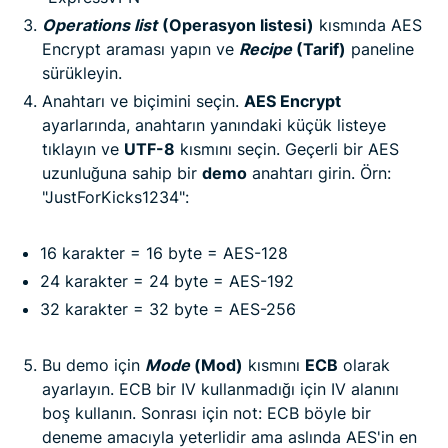
Operations list
(Operasyon listesi)
kısmında AES
Encrypt araması yapın ve
Recipe
(Tarif)
paneline
sürükleyin.
Anahtarı ve biçimini seçin.
AES Encrypt
ayarlarında, anahtarın yanındaki küçük listeye
tıklayın ve
UTF-8
kısmını seçin. Geçerli bir AES
uzunluğuna sahip bir
demo
anahtarı girin. Örn:
"JustForKicks1234":
16 karakter = 16 byte = AES-128
24 karakter = 24 byte = AES-192
32 karakter = 32 byte = AES-256
Bu demo için
Mode
(Mod)
kısmını
ECB
olarak
ayarlayın. ECB bir IV kullanmadığı için IV alanını
boş kullanın. Sonrası için not: ECB böyle bir
deneme amacıyla yeterlidir ama aslında AES'in en