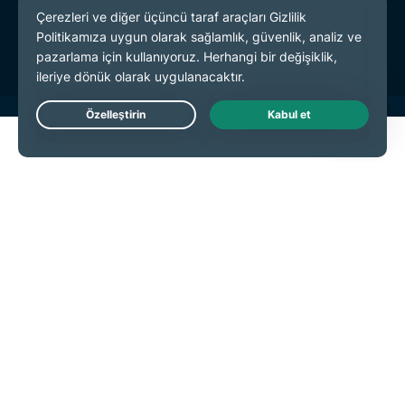
Hizmet Koşulları
Çerez Tercihleri
Live Chat