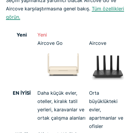
Seçim yapmanıza yardımcı olacak Aircove Go ve
Aircove karşılaştırmasına genel bakış.
Tüm özellikleri
görün.
Yeni
Yeni
Aircove Go
Aircove
EN İYİSİ
Daha küçük evler,
Orta
oteller, kiralık tatil
büyüklükteki
yerleri, karavanlar ve
evler,
ortak çalışma alanları
apartmanlar ve
ofisler