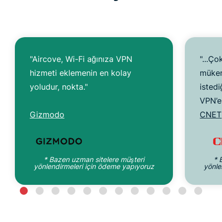
"Aircove, Wi-Fi ağınıza VPN
"...Ço
hizmeti eklemenin en kolay
mükem
yoludur, nokta."
istedi
VPN’e 
Gizmodo
CNET
* Bazen uzman sitelere müşteri
* 
yönlendirmeleri için ödeme yapıyoruz
yönle