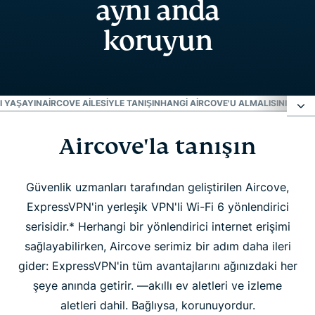
aynı anda
koruyun
I YAŞAYIN
AIRCOVE AILESIYLE TANIŞIN
HANGI AIRCOVE'U ALMALISINIZ?
İNS
Aircove'la tanışın
Aircove'la tanışın
Aircove farkını yaşayın
Güvenlik uzmanları tarafından geliştirilen Aircove,
ExpressVPN'in yerleşik VPN'li Wi-Fi 6 yönlendirici
serisidir.* Herhangi bir yönlendirici internet erişimi
Aircove ailesiyle tanışın
sağlayabilirken, Aircove serimiz bir adım daha ileri
gider: ExpressVPN'in tüm avantajlarını ağınızdaki her
Hangi Aircove'u almalısınız?
şeye anında getirir. —akıllı ev aletleri ve izleme
aletleri dahil. Bağlıysa, korunuyordur.
İnsanlar Aircove'u seviyor