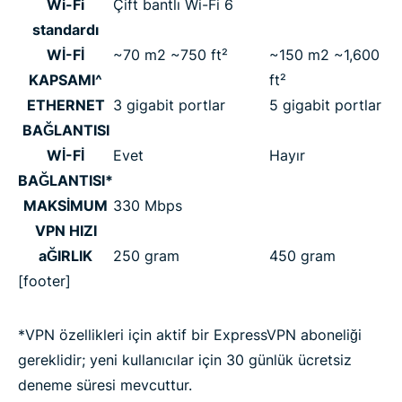
Wi-Fi
Çift bantlı Wi-Fi 6
standardı
Wİ-Fİ
~70 m2 ~750 ft²
~150 m2 ~1,600
KAPSAMI^
ft²
ETHERNET
3 gigabit portlar
5 gigabit portlar
BAĞLANTISI
Wİ-Fİ
Evet
Hayır
BAĞLANTISI*
MAKSİMUM
330 Mbps
VPN HIZI
aĞIRLIK
250 gram
450 gram
[footer]
*VPN özellikleri için aktif bir ExpressVPN aboneliği
gereklidir; yeni kullanıcılar için 30 günlük ücretsiz
deneme süresi mevcuttur.