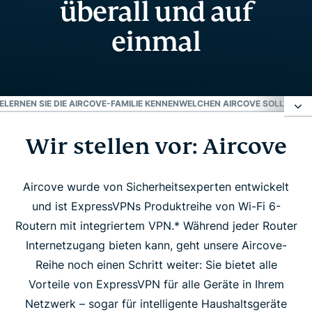
überall und auf
einmal
E
LERNEN SIE DIE AIRCOVE-FAMILIE KENNEN
WELCHEN AIRCOVE SOLLTEN SI
Wir stellen vor: Aircove
Wir stellen vor: Aircove
Erleben Sie den Unterschied mit Aircove
Aircove wurde von Sicherheitsexperten entwickelt
und ist ExpressVPNs Produktreihe von Wi-Fi 6-
Routern mit integriertem VPN.* Während jeder Router
Lernen Sie die Aircove-Familie kennen
Internetzugang bieten kann, geht unsere Aircove-
Reihe noch einen Schritt weiter: Sie bietet alle
Welchen Aircove sollten Sie sich anschaffen?
Vorteile von ExpressVPN für alle Geräte in Ihrem
Netzwerk – sogar für intelligente Haushaltsgeräte