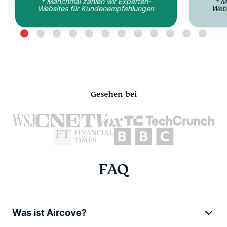
* Manchmal zahlen wir Experten-
* M
Websites für Kundenempfehlungen
Web
Gesehen bei
FAQ
Was ist Aircove?