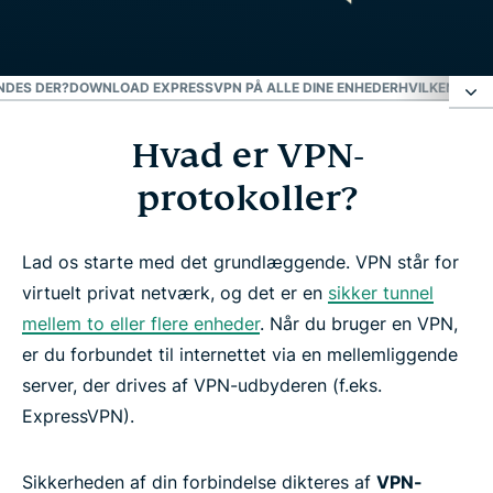
NDES DER?
DOWNLOAD EXPRESSVPN PÅ ALLE DINE ENHEDER
HVILKEN VPN
Hvad er VPN-
Hvad er VPN-protokoller?
protokoller?
Hvilke typer VPN-protokoller findes der?
Lad os starte med det grundlæggende. VPN står for
Download ExpressVPN på alle dine enheder
virtuelt privat netværk, og det er en
sikker tunnel
mellem to eller flere enheder
. Når du bruger en VPN,
Hvilken VPN-protokol er bedst?
er du forbundet til internettet via en mellemliggende
server, der drives af VPN-udbyderen (f.eks.
ExpressVPN).
Få mere at vide om at bruge en VPN
Sikkerheden af din forbindelse dikteres af
VPN-