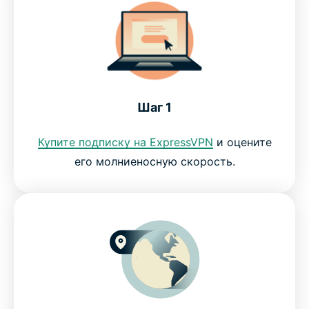
странах?
Как VPN разблокирует PayPal?
Получите доступ к PayPal на любых
Шаг 1
устройствах
Купите подписку на ExpressVPN
и оцените
ЧаВо: VPN для PayPal
его молниеносную скорость.
ExpressVPN для ПК, Mac, iOS, Android и не
только
Преимущества ExpressVPN
Воспользуйтесь лучшим VPN-сервисом для