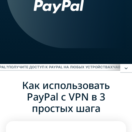
PAL?
ПОЛУЧИТЕ ДОСТУП К PAYPAL НА ЛЮБЫХ УСТРОЙСТВАХ
ЧАВО: VP
Как использовать
Как использовать PayPal с VPN в 3 простых
шага
PayPal с VPN в 3
простых шага
Что такое PayPal?
Почему PayPal недоступен в некоторых