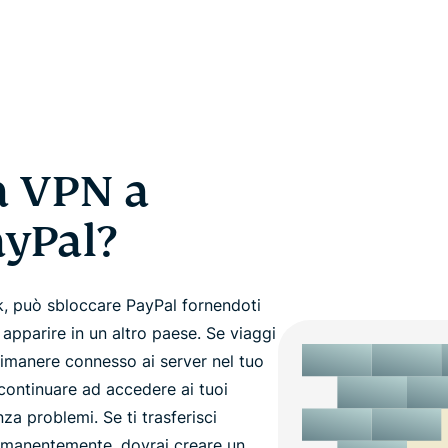
a VPN a
ayPal?
rk, può sbloccare PayPal fornendoti
apparire in un altro paese. Se viaggi
 rimanere connesso ai server nel tuo
continuare ad accedere ai tuoi
za problemi. Se ti trasferisci
rmanentemente, dovrai creare un