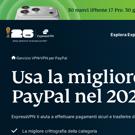
30 nuovi iPhone 17 Pro. 30 g
Esplora Ex
ExpressVPN for Teams
Servizio VPN
VPN per PayPal
VPN protection for grow
to deploy, simple to man
Usa la miglio
scale.
PayPal nel 20
ExpressVPN ti aiuta a effettuare pagamenti sicuri e trasferire 
La migliore crittografia della categoria