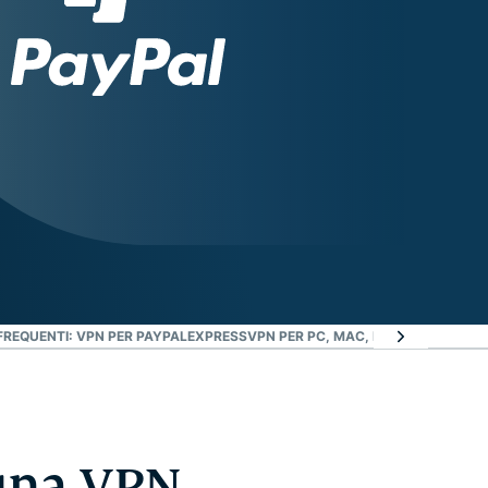
REQUENTI: VPN PER PAYPAL
EXPRESSVPN PER PC, MAC, IOS, ANDROID E
 una VPN