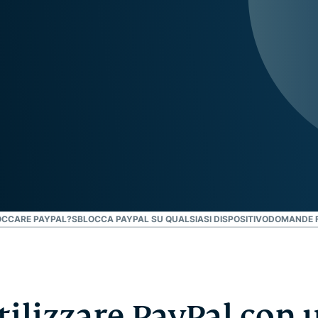
che mette al
altro.
primo posto la
privacy.
Identity
Defender
Una potente
serie di
strumenti per
la protezione
dell'identità,
il
monitoraggio
e la
rimozione dei
OCCARE PAYPAL?
SBLOCCA PAYPAL SU QUALSIASI DISPOSITIVO
DOMANDE F
dati
ilizzare PayPal con