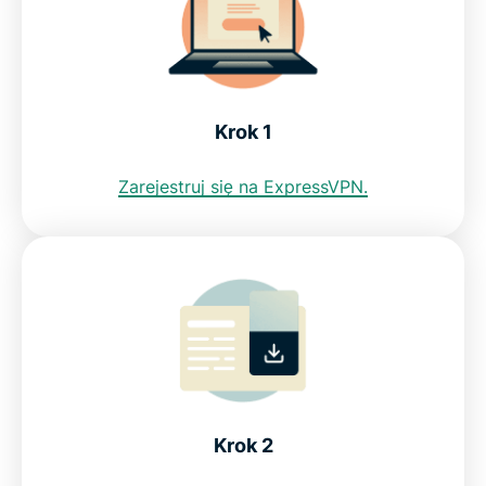
Zobacz, dlaczego ExpressVPN jest najlepszym
VPN dla Izraela
Krok 1
Czy uzyskam izraelski adres IP z darmowym VPN?
Zarejestruj się na ExpressVPN.
FAQ: VPN dla Izraela
ExpressVPN dla każdego kraju
Zdobądź izraelskie IP bez ryzyka
Krok 2