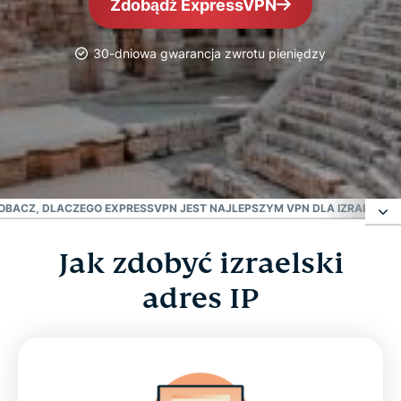
Zdobądź ExpressVPN
30-dniowa gwarancja zwrotu pieniędzy
#1 zaufany VPN
Najlepszy VPN dla Izraela
OBACZ, DLACZEGO EXPRESSVPN JEST NAJLEPSZYM VPN DLA IZRAELA
CZ
Jak zdobyć izraelski
Jak zdobyć izraelski adres IP
adres IP
Dlaczego warto używać izraelskich serwerów
ExpressVPN?
Pobierz VPN dla Izraela na każde urządzenie