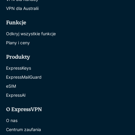
VPN dla Australii
Funkcje
Odkryj wszystkie funkcje
Plany i ceny
Produkty
ExpressKeys
ExpressMailGuard
eSIM
ExpressAI
O ExpressVPN
O nas
Centrum zaufania