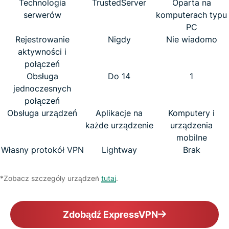
Technologia
TrustedServer
Oparta na
serwerów
komputerach typu
PC
Rejestrowanie
Nigdy
Nie wiadomo
aktywności i
połączeń
Obsługa
Do 14
1
jednoczesnych
połączeń
Obsługa urządzeń
Aplikacje na
Komputery i
każde urządzenie
urządzenia
mobilne
Własny protokół VPN
Lightway
Brak
*Zobacz szczegóły urządzeń
tutaj
.
Zdobądź ExpressVPN