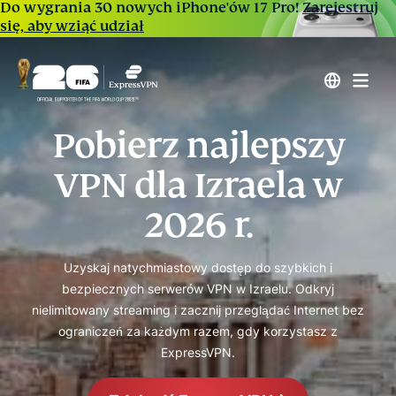
Do wygrania 30 nowych iPhone'ów 17 Pro!
Zarejestruj
się, aby wziąć udział
Pobierz najlepszy
VPN dla Izraela w
2026 r.
Uzyskaj natychmiastowy dostęp do szybkich i
bezpiecznych serwerów VPN w Izraelu. Odkryj
nielimitowany streaming i zacznij przeglądać Internet bez
ograniczeń za każdym razem, gdy korzystasz z
ExpressVPN.