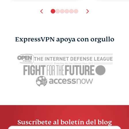
ExpressVPN apoya con orgullo
¿DeepSeek es seguro? Lo
¿Qué es un
que les ocurre a tus
lo que hay 
datos al usarlo
ellas
ExpressVPN
11 min
ExpressV
Suscríbete al boletín del blog