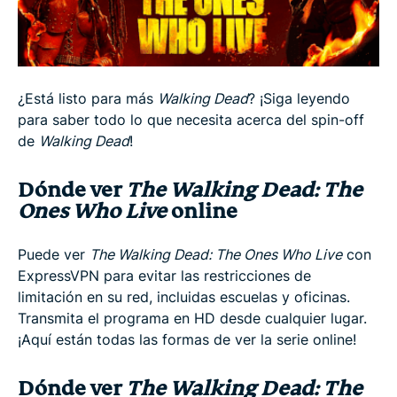
Ver The Walking Dead: The Ones Who Live en 3
pasos
¿Está listo para más
Walking Dead
? ¡Siga leyendo
Por qué necesita ExpressVPN para streaming
para saber todo lo que necesita acerca del spin-off
de
Walking Dead
!
¿Puedo usar una VPN para ver The Walking Dead:
The Ones Who Live en otro país?
Dónde ver
The Walking Dead: The
Ones Who Live
online
¿De qué trata The Walking Dead: The Ones Who
Live?
Puede ver
The Walking Dead: The Ones Who Live
con
ExpressVPN para evitar las restricciones de
limitación en su red, incluidas escuelas y oficinas.
Elenco de ‘The Walking Dead: The Ones Who Live’
Transmita el programa en HD desde cualquier lugar.
¡Aquí están todas las formas de ver la serie online!
Programas que podrían gustarle
Dónde ver
The Walking Dead: The