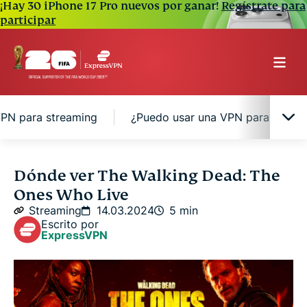
¡Hay 30 iPhone 17 Pro nuevos por ganar!
Regístrate para
participar
VPN para streaming
¿Puedo usar una VPN para ver Th
Dónde ver The Walking Dead: The Ones Who
Dónde ver The Walking Dead: The
Live online
Ones Who Live
Streaming
14.03.2024
5 min
Dónde ver The Walking Dead: The Ones Who Live
Escrito por
ExpressVPN
online gratis
Dónde ver ‘The Walking Dead: The Ones Who Live’
online