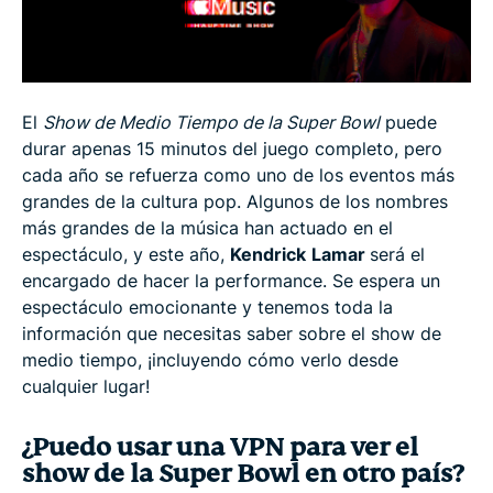
Cómo ver el show de la Super Bowl gratis
Ver el show de la Super Bowl en 3 pasos
El
Show de Medio Tiempo de la Super Bowl
puede
durar apenas 15 minutos del juego completo, pero
Por qué necesita ExpressVPN para hacer
cada año se refuerza como uno de los eventos más
streaming
grandes de la cultura pop. Algunos de los nombres
más grandes de la música han actuado en el
espectáculo, y este año,
Kendrick
Lamar
será el
¿De qué trata el show de medio tiempo de la
encargado de hacer la performance. Se espera un
Super Bowl?
espectáculo emocionante y tenemos toda la
información que necesitas saber sobre el show de
¿A qué hora es el show de medio tiempo de la
medio tiempo, ¡incluyendo cómo verlo desde
Super Bowl 2025?
cualquier lugar!
¿Quién actúa en el show de medio tiempo del
¿Puedo usar una VPN para ver el
Super Bowl 2025?
show de la Super Bowl en otro país?