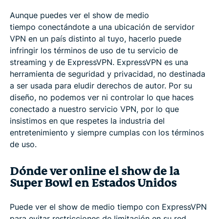
Haga streaming de otros populares eventos en
Aunque puedes ver el show de medio
vivo
tiempo conectándote a una ubicación de servidor
VPN en un país distinto al tuyo, hacerlo puede
infringir los términos de uso de tu servicio de
Preguntas frecuentes: cómo ver gratis en vivo el
streaming y de ExpressVPN. ExpressVPN es una
Show de Medio Tiempo de la Super Bowl 2024
herramienta de seguridad y privacidad, no destinada
a ser usada para eludir derechos de autor. Por su
diseño, no podemos ver ni controlar lo que haces
conectado a nuestro servicio VPN, por lo que
insistimos en que respetes la industria del
entretenimiento y siempre cumplas con los términos
de uso.
Dónde ver online el show de la
Super Bowl en Estados Unidos
Puede ver el show de medio tiempo con ExpressVPN
para evitar restricciones de limitación en su red,