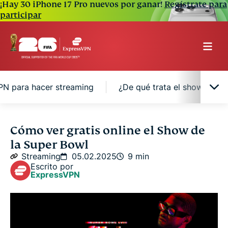
¡Hay 30 iPhone 17 Pro nuevos por ganar!
Regístrate para
participar
PN para hacer streaming
¿De qué trata el show de m
¿Puedo usar una VPN para ver el show de la
Cómo ver gratis online el Show de
Super Bowl en otro país?
la Super Bowl
Streaming
05.02.2025
9 min
Dónde ver online el show de la Super Bowl en
Escrito por
ExpressVPN
Estados Unidos
Dónde ver el show de medio tiempo de la Super
Bowl en español