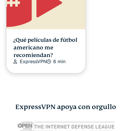
¿Qué películas de fútbol
americano me
recomiendan?
ExpressVPN
6 min
ExpressVPN apoya con orgullo
¿DeepSeek es seguro? Lo
¿Qué es un
que les ocurre a tus
lo que hay 