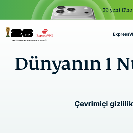
30 yeni iPhon
ExpressVP
ExpressVPN for Teams
Dünyanın 1 N
VPN protection for grow
to deploy, simple to man
scale.
Çevrimiçi gizlili