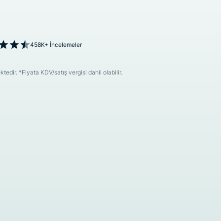
458K+ İncelemeler
dir. *Fiyata KDV/satış vergisi dahil olabilir.