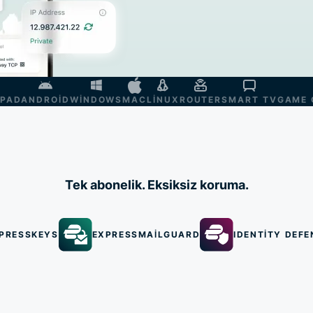
IPAD
ANDROID
WINDOWS
MAC
LINUX
ROUTER
SMART TV
GAME 
Tek abonelik. Eksiksiz koruma.
PRESSKEYS
EXPRESSMAILGUARD
IDENTITY DEFE