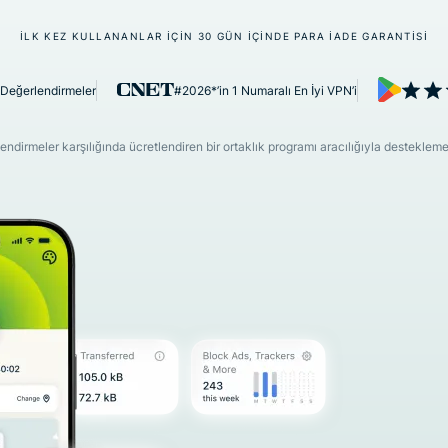
Identity
Defender
İLK KEZ KULLANANLAR IÇIN 30 GÜN IÇINDE PARA IADE GARANTISI
Kimlik
koruması,
Değerlendirmeler
#2026*’in 1 Numaralı En İyi VPN’i
kimlik takibi
ve veri
kaldırma
dirmeler karşılığında ücretlendiren bir ortaklık programı aracılığıyla desteklemekte
araçlarından
oluşan
kapsamlı
paket