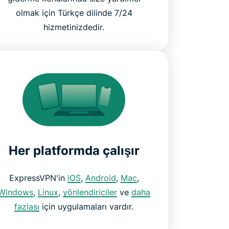
olmak için Türkçe dilinde 7/24
hizmetinizdedir.
Her platformda çalışır
ExpressVPN'in
iOS
,
Android
,
Mac
,
Windows
,
Linux
,
yönlendiriciler
ve
daha
fazlası
için uygulamaları vardır.