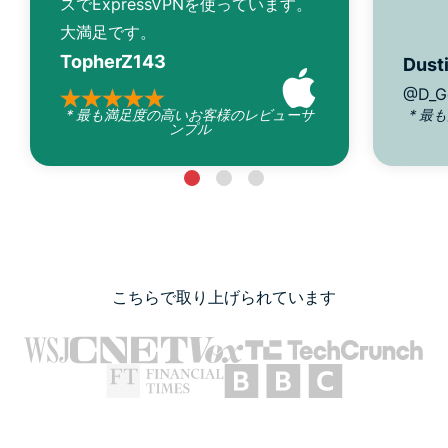
スでExpressVPNを使っています。
大満足です。
TopherZ143
Dusti
@D_G
* 最も満足度の高いお客様のレビューサ
* 最
ンプル
こちらで取り上げられています