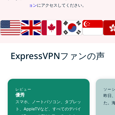
ョン
にアクセスしてください。
ExpressVPNファンの声
レビュー
ソー
優秀
昨日、
スマホ、ノートパソコン、タブレッ
た。
ト、AppleTVなど、すべてのデバイ