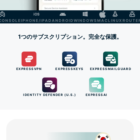
NSOLE
IPHONE/IPAD
ANDROID
WINDOWS
MAC
LINUX
ROUTER
S
1つのサブスクリプション。完全な保護。
EXPRESSVPN
EXPRESSKEYS
EXPRESSMAILGUARD
IDENTITY DEFENDER (U.S.)
EXPRESSAI