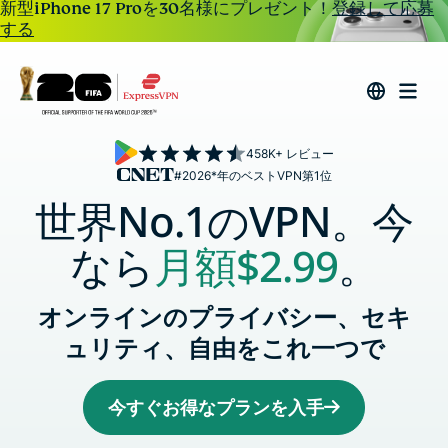
新型iPhone 17 Proを30名様にプレゼント！
登録して応募
する
458K+ レビュー
#2026*年のベストVPN第1位
世界No.1のVPN。今
なら
月額
$2.99
。
オンラインのプライバシー、セキ
ュリティ、自由をこれ一つで
今すぐお得なプランを入手