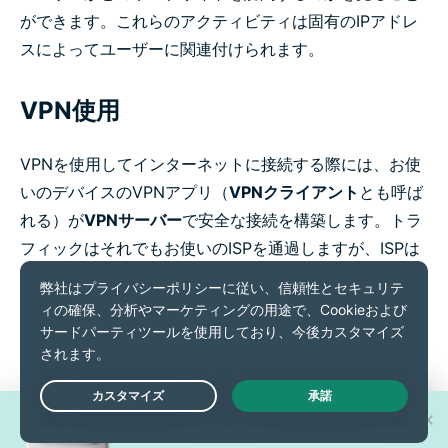
ができます。これらのアクティビティは固有のIPアドレ
スによってユーザーに関連付けられます。
VPN使用
VPNを使用してインターネットに接続する際には、お使
いのデバイスのVPNアプリ（
VPNクライアント
とも呼ば
れる）が
VPNサーバー
で安全な接続を構築します。トラ
フィックはそれでもお使いのISPを通過しますが、ISPは
最終目的地を読み込んだり見ることはできません。訪問
するウェブサイトはユーザーのオリジナルのIPアドレス
を見ることはできず、他の多数のユーザーが共有し、定
期的に変わるVPNサーバーのIPアドレスだけを見ること
になります。
新型iPhone 17 Proが
Live Chat
30名様に当たる！