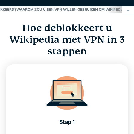
OKKEERD?
WAAROM ZOU U EEN VPN WILLEN GEBRUIKEN OM WIKIPEDIA TE 
Hoe deblokkeert u
Hoe deblokkeert u Wikipedia met VPN in 3
stappen
Wikipedia met VPN in 3
stappen
Waarom wordt Wikipedia geblokkeerd?
Waarom zou u een VPN willen gebruiken om
Wikipedia te bezoeken?
Hoe deblokkeert een VPN Wikipedia?
Probeer de beste Wikipedia VPN
Stap 1