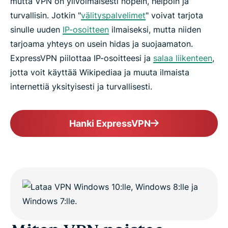
mutta VPN on ylivoimaisesti nopein, helpoin ja
turvallisin. Jotkin "
välityspalvelimet
" voivat tarjota
sinulle uuden
IP-osoitteen
ilmaiseksi, mutta niiden
tarjoama yhteys on usein hidas ja suojaamaton.
ExpressVPN piilottaa IP-osoitteesi ja
salaa liikenteen
,
jotta voit käyttää Wikipediaa ja muuta ilmaista
internettiä yksityisesti ja turvallisesti.
Hanki ExpressVPN