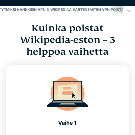
TY?
MIKSI HANKKISIN VPN:N WIKIPEDIAA VARTEN?
MITEN VPN POISTAA WIK
Kuinka poistat
Kuinka poistat Wikipedia-eston – 3 helppoa
vaihetta
Wikipedia-eston – 3
helppoa vaihetta
Miksi Wikipedia on estetty?
Miksi hankkisin VPN:n Wikipediaa varten?
Miten VPN poistaa Wikipedia-eston?
Kokeile parasta VPN:ää Wikipedian käyttämiseen
riskittä
Vaihe 1