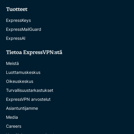
Tuotteet
ExpressKeys
ExpressMailGuard
ExpressAI
Tietoa ExpressVPN:stä
Meistä
Luottamuskeskus
Oikeuskeskus
Turvallisuustarkastukset
ExpressVPN arvostelut
Asiantuntijamme
Media
Careers