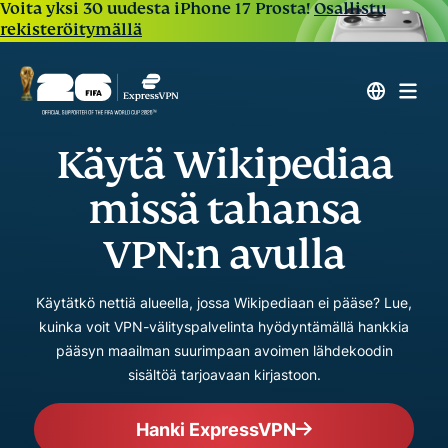
Voita yksi 30 uudesta iPhone 17 Prosta!
Osallistu
rekisteröitymällä
Käytä Wikipediaa
missä tahansa
VPN:n avulla
Käytätkö nettiä alueella, jossa Wikipediaan ei pääse? Lue,
kuinka voit VPN-välityspalvelinta hyödyntämällä hankkia
pääsyn maailman suurimpaan avoimen lähdekoodin
sisältöä tarjoavaan kirjastoon.
Hanki ExpressVPN