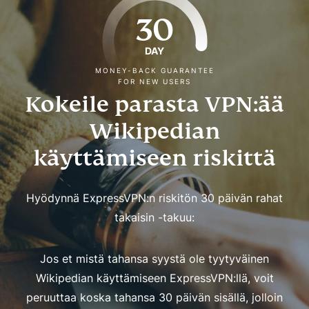
30
DAY
MONEY-BACK GUARANTEE
FOR NEW USERS
Kokeile parasta VPN:ää
Wikipedian
käyttämiseen riskittä
Hyödynnä ExpressVPN:n riskitön 30 päivän rahat
takaisin -takuu:
Jos et mistä tahansa syystä ole tyytyväinen
Wikipedian käyttämiseen ExpressVPN:llä, voit
peruuttaa koska tahansa 30 päivän sisällä, jolloin