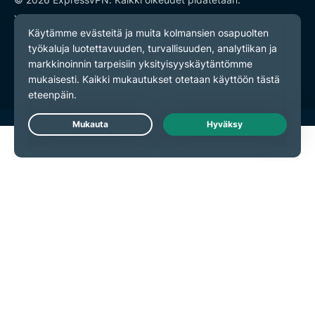
Yksityisyyskäytäntö
Palveluehdot
Evästeasetukset
Live Chat