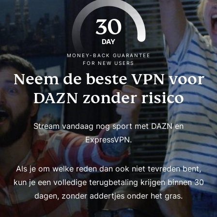
30
DAY
MONEY-BACK GUARANTEE
FOR NEW USERS
Neem de beste VPN voor
DAZN zonder risico
Stream vandaag nog sport met DAZN en
ExpressVPN.
Als je om welke reden dan ook niet tevreden bent,
kun je een volledige terugbetaling krijgen binnen 30
dagen, zonder addertjes onder het gras.