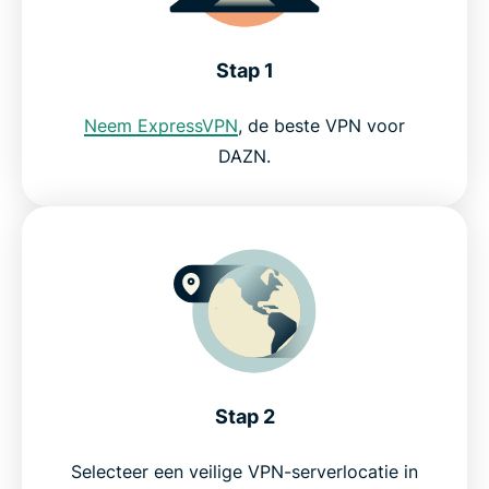
Stream je favoriete sport live op DAZN
Stap 1
Kan ik een gratis VPN voor DAZN gebruiken?
Neem ExpressVPN
, de beste VPN voor
DAZN.
Veelgestelde vragen over DAZN VPN
Neem de beste VPN voor DAZN zonder risico
Stap 2
Selecteer een veilige VPN-serverlocatie in