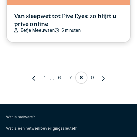
Van sleepwet tot Five Eyes: zo blijft u
privé online
Eefje Meeuwsen
5 minuten
1
6
7
8
9
...
Wat is malware?
Wat is een netwerkbeveiligingssleutel?