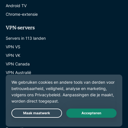
Android TV
Chrome-extensie
VPN-servers
Servers in 113 landen
VPN VS
VPN VK
VPN Canada
VPN Australië
Functies
Alle functies bekijken
Abonnementen en prijzen
Live Chat
Producten