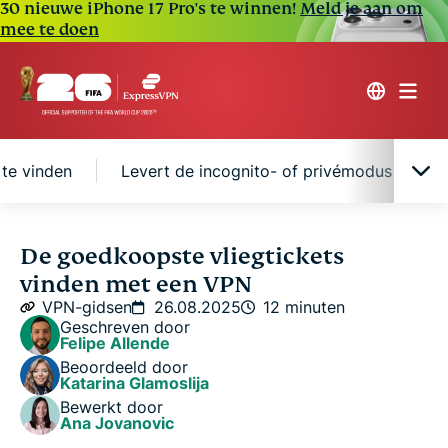
30 nieuwe iPhone 17 Pro's te winnen!
Meld je aan om
mee te doen
te vinden
Levert de incognito- of privémodus goedko
Waarom ticketprijzen zo vaak veranderen
De goedkoopste vliegtickets
vinden met een VPN
Hoe luchtvaartmaatschappijen weten waar je je
VPN-gidsen
26.08.2025
12 minuten
bevindt
Geschreven door
Felipe Allende
Beoordeeld door
Hoe je een VPN kunt gebruiken om goedkopere
Katarina Glamoslija
vliegtickets te vinden
Bewerkt door
Ana Jovanovic