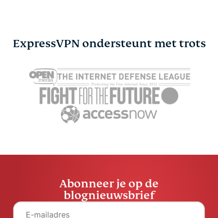
ExpressVPN ondersteunt met trots
De incognitomodus
Wat is een
iPhone inschakelen
Heb je er e
Felipe Allende
2026?
16 minuten
Felipe All
7 minuten
Abonneer je op de
blognieuwsbrief