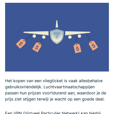
Levert de incognito- of privémodus goedkopere
vliegtickets op?
Andere manieren om goedkoper te vliegen
Veelgestelde vragen over het gebruik van een VPN
om goedkope vliegtickets te vinden
Het kopen van een vliegticket is vaak allesbehalve
gebruiksvriendelijk. Luchtvaartmaatschappijen
passen hun prijzen voortdurend aan, waardoor je de
prijs ziet stijgen terwijl je wacht op een goede deal.
Een VPN (Virtueel Particulier Netwerk) kan hierbij