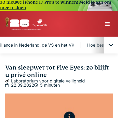
30 nieuwe iPhone 17 Pro's te winnen!
Meld je aan om
mee te doen
eillance in Nederland, de VS en het VK
Hoe bescherm i
Wat is de Five Eyes-alliantie?
Van sleepwet tot Five Eyes: zo blijft
u privé online
Internetsurveillance in Nederland, de VS en het VK
Laboratorium voor digitale veiligheid
22.09.2022
5 minuten
Hoe bescherm ik mezelf tegen de sleepwet en Five
Eyes?