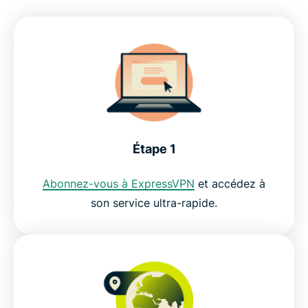
FAQ : VPN pour OCS
Pourquoi les internautes aiment ExpressVPN pour
le streaming
ExpressVPN pour PC, Mac, iOS, Android et plus
Étape 1
encore
Abonnez-vous à ExpressVPN
et accédez à
Pourquoi utiliser ExpressVPN ?
son service ultra-rapide.
Essayez le meilleur VPN pour OCS sans risque