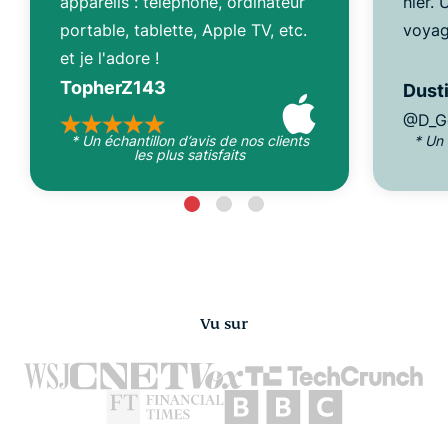
appareils : téléphone, ordinateur
hier.
portable, tablette, Apple TV, etc.
voyag
et je l'adore !
TopherZ143
Dusti
@D_G
* Un échantillon d’avis de nos clients
* Un 
les plus satisfaits
Vu sur