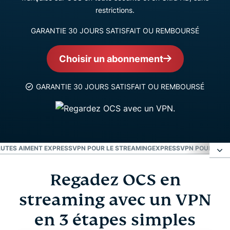
restrictions.
GARANTIE 30 JOURS SATISFAIT OU REMBOURSÉ
Choisir un abonnement
GARANTIE 30 JOURS SATISFAIT OU REMBOURSÉ
AUTES AIMENT EXPRESSVPN POUR LE STREAMING
EXPRESSVPN POUR PC, M
Regadez OCS en
Regadez OCS en streaming avec un VPN en 3
étapes simples
streaming avec un VPN
en 3 étapes simples
OCS : c'est quoi ?