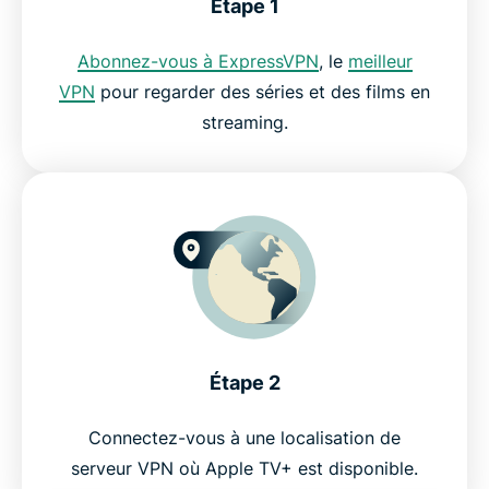
Étape 1
Abonnez-vous à ExpressVPN
, le
meilleur
Streaming TV avec ExpressVPN
VPN
pour regarder des séries et des films en
streaming.
Pourquoi utiliser ExpressVPN ?
Essayez un VPN pour Apple TV+ sans risque
Étape 2
Connectez-vous à une localisation de
serveur VPN où Apple TV+ est disponible.