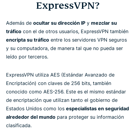
ExpressVPN?
Preguntas frecuentes
Además de
ocultar su dirección IP
y
mezclar su
Conozca más acerca de cómo usar una VPN
tráfico
con el de otros usuarios, ExpressVPN también
encripta su tráfico
entre los servidores VPN seguros
¿Listo para probar la mejor VPN encriptada?
y su computadora, de manera tal que no pueda ser
leído por terceros.
ExpressVPN utiliza AES (Estándar Avanzado de
Encriptación) con claves de 256 bits, también
conocido como AES-256. Este es el mismo estándar
de encriptación que utilizan tanto el gobierno de
Estados Unidos como los
especialistas en seguridad
alrededor del mundo
para proteger su información
clasificada.