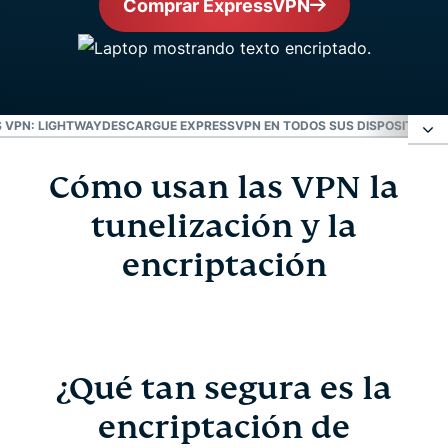
Comprar ExpressVPN
 VPN: LIGHTWAY
DESCARGUE EXPRESSVPN EN TODOS SUS DISPOSITIVOS
Cómo usan las VPN la
Cómo usan las VPN la tunelización y la
encriptación
tunelización y la
encriptación
¿Qué tan segura es la encriptación de
ExpressVPN?
Protocolos VPN: Lightway
¿Qué tan segura es la
encriptación de
Descargue ExpressVPN en todos sus dispositivos