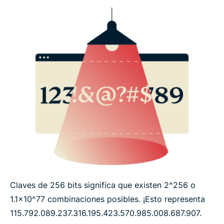
Claves de 256 bits significa que existen 2^256 o
1.1x10^77 combinaciones posibles. ¡Esto representa
115.792.​089.​237.​316.​195.​423.​570.​985.​008.​687.​907.​