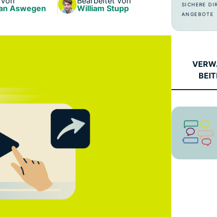
 von
Bearbeitet von
und mehr.
Intelligenz basiert.
SICHERE DI
an Aswegen
William Stupp
Identity
ANGEBOTE
Defender
Leistungsstarke
Suite mit Tools
für ID-Schutz,
VERW
Monitorung und
BEI
Datenlöscung