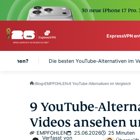
30 neue iPhone 17 Pro.
ExpressVPN en
ExpressVPN for Teams
ive suchen?
Die besten YouTube-Alternativen im Ve
VPN protection for grow
to deploy, simple to man
scale.
Blog
EMPFOHLEN
9 YouTube-Alternativen im Vergleich
9 YouTube-Altern
Videos ansehen u
EMPFOHLEN
25.06.2026
25 Minuten
Verfasst von