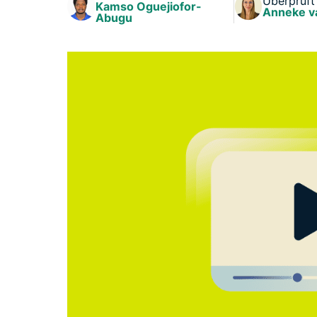
Überprüft
Kamso Oguejiofor-
Anneke v
Abugu