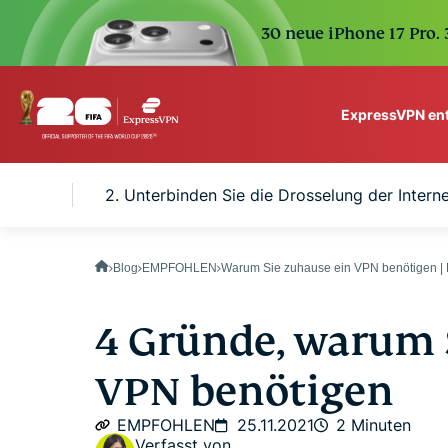
30 neue iPhone 17 Pro.
ExpressVPN en
ExpressVPN for Teams
privat
2. Unterbinden Sie die Drosselung der Intern
VPN protection for grow
to deploy, simple to man
scale.
Blog
EMPFOHLEN
Warum Sie zuhause ein VPN benötigen |
4 Gründe, warum 
VPN benötigen
EMPFOHLEN
25.11.2021
2 Minuten
Verfasst von