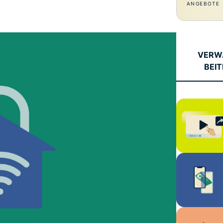
und mehr.
Intelligenz basiert.
ANGEBOTE
Identity
Defender
Leistungsstarke
Suite mit Tools
VERW
für ID-Schutz,
BEI
Monitorung und
Datenlöscung