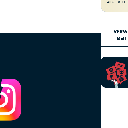
und mehr.
Intelligenz basiert.
ANGEBOTE
Identity
Defender
Leistungsstarke
Suite mit Tools
VERW
für ID-Schutz,
BEI
Monitorung und
Datenlöscung