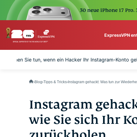
30 neue iPhone 17 Pro.
ExpressVPN en
ExpressVPN for Teams
s können Sie tun, wenn ein Hacker Ihr Instagram-Konto ge
VPN protection for grow
to deploy, simple to man
scale.
Blog
Tipps & Tricks
Instagram gehackt: Was tun zur Wiederhe
Instagram gehack
wie Sie sich Ihr 
zurückholen