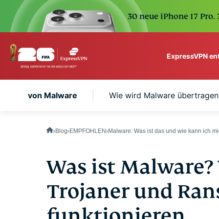
30 neue iPhone 17 Pro.
ExpressVPN en
ExpressVPN for Teams
n Arten von Malware
Wie wird Malware übertragen
VPN protection for grow
to deploy, simple to man
scale.
Blog
EMPFOHLEN
Malware: Was ist das und wie kann ich m
Was ist Malware? 
Trojaner und Ra
funktionieren