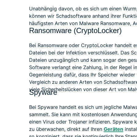
Unabhängig davon, ob es sich um einen Wurm, 
können wir Schadsoftware anhand ihrer Funkti
häufigsten Arten von Malware Ransomware, A
Ransomware (CryptoLocker)
Bei Ransomware oder CryptoLocker handelt es 
Dateien bei der Infektion verschlüsselt. Das 
Dateien unzugänglich und kann sogar den ge
Software verlangt eine Zahlung, in der Regel 
Gegenleistung dafür, dass Ihr Speicher wieder
Vergleich zu anderen Arten von Schadsoftware 
viele Sicherheitslücken von dieser Art von Ma
Spyware
Bei Spyware handelt es sich um jegliche Malw
sammelt. Sie kann mit kostenlosen Anwendung
einen Virus oder Trojaner infizieren. Spyware
zu überwachen, direkt auf Ihren
Geräten
insta
so konzipiert, dass sie kontinuierlich Ihre S