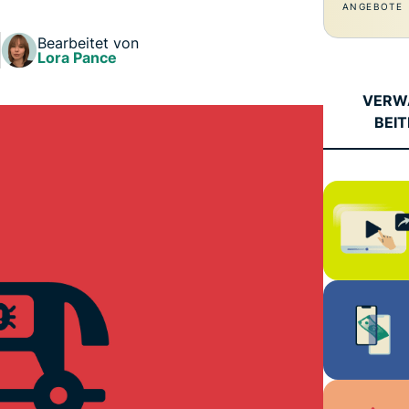
und mehr.
Intelligenz basiert.
ANGEBOTE
Identity
Bearbeitet von
Defender
Lora Pance
Leistungsstarke
Suite mit Tools
VERW
für ID-Schutz,
BEI
Monitorung und
Datenlöscung