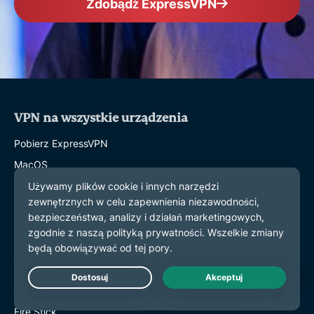
Zdobądź ExpressVPN
VPN na wszystkie urządzenia
Pobierz ExpressVPN
MacOS
Windows PC
iOS (iPhone i iPad)
Android
Linux
Routery
Live Chat
Apple TV
Fire Stick