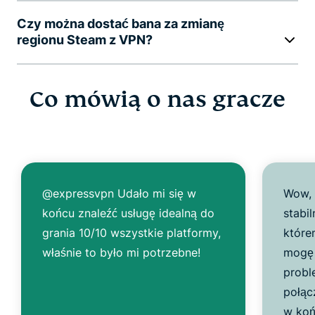
Czy można dostać bana za zmianę
regionu Steam z VPN?
Co mówią o nas gracze
@expressvpn Udało mi się w
Wow, 
końcu znaleźć usługę idealną do
stabil
grania 10/10 wszystkie platformy,
które
właśnie to było mi potrzebne!
mogę 
probl
połąc
w koń