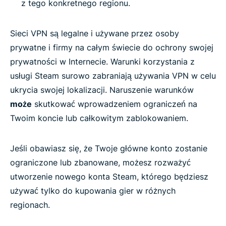
z tego konkretnego regionu.
2026
Sieci VPN są legalne i używane przez osoby
Privacy vs. policy: Staying safe on Steam
prywatne i firmy na całym świecie do ochrony swojej
prywatności w Internecie. Warunki korzystania z
ExpressVPN vs. free VPNs for Steam
usługi Steam surowo zabraniają używania VPN w celu
ukrycia swojej lokalizacji. Naruszenie warunków
Choose a top-rated Steam VPN
może
skutkować wprowadzeniem ograniczeń na
Twoim koncie lub całkowitym zablokowaniem.
Frequently asked questions
Jeśli obawiasz się, że Twoje główne konto zostanie
ograniczone lub zbanowane, możesz rozważyć
ExpressVPN for Steam
utworzenie nowego konta Steam, którego będziesz
używać tylko do kupowania gier w różnych
regionach.