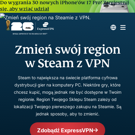
Do wygrania 30 nowych iPhone'ów 17 Pro!
Zarejestruj
się, aby wziąć udział
Zmień swój region
w Steam z VPN
Steam to największa na świecie platforma cyfrowa
dystrybucji gier na komputery PC. Niektóre gry, które
chcesz kupić, mogą jednak nie być dostępne w Twoim
regionie. Region Twojego Sklepu Steam zależy od
lokalizacji Twojego pierwszego zakupu na Steamie. Są
jednak sposoby, aby to zmienić.
Zdobądź ExpressVPN