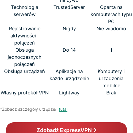
Technologia
TrustedServer
Oparta na
serwerów
komputerach typu
PC
Rejestrowanie
Nigdy
Nie wiadomo
aktywności i
połączeń
Obsługa
Do 14
1
jednoczesnych
połączeń
Obsługa urządzeń
Aplikacje na
Komputery i
każde urządzenie
urządzenia
mobilne
Własny protokół VPN
Lightway
Brak
*Zobacz szczegóły urządzeń
tutaj
.
Zdobądź ExpressVPN