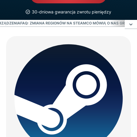
30-dniowa gwarancja zwrotu pieniędzy
RZĄDZENIA
FAQ: ZMIANA REGIONÓW NA STEAM
CO MÓWIĄ O NAS GRACZE
Zanim zmienisz swój region w Steam
Jak zmienić region na Steam z VPN
Wprowadzenie: jak zmienić swój region na Steam z
VPN
Zmień kraj Sklepu Steam bez VPN
Dlaczego ExpressVPN to najlepszy VPN do
Steam?