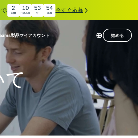
2
10
53
53
で:
今すぐ応募
日間
HOURS
分
SEC
Teams
製品
マイアカウント
始める
113か国のサーバー
Intego
高速VPN
いて
Award-
ゲーミング向けVPN
com
winning
組み
ExpressVPNについて
macOS
国
antivirus,
え
firewall,
M。
ョンで、プライバシーとセキュリティを強化する拡
system tools,
できます。これらはシームレスに連携し、デジタ
and more.
す。