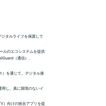
のデジタルライフを保護して
ツールのエコシステムを提供
ilGuard（通信）、
アクセス）を通じて、デジタル接
を運用し、真に国境のないイ
le TV）向けの統合アプリを提