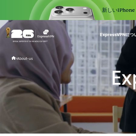
新しいiPhon
ExpressVPNに
ExpressVPN for Teams
About-us
VPN protection for grow
to deploy, simple to man
E
scale.