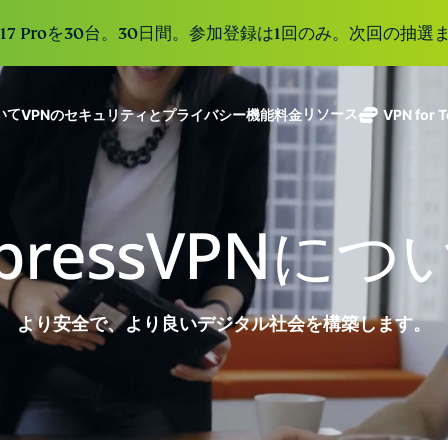
e 17 Proを30台。30日間。参加登録は1回のみ。次回の抽選ま
ついて
リソース
VPNのセキュリティとプライバシー機能
料金
VPN for 
ExpressVPN
業界をリード
Get fast, secure
ExpressMailGuard
する超高速
ノーログポリシー]
Windows
VPNとは
新機能
ing teams. Easy
受信トレイと個人情
VPN。113か
複数のデバイスで利用
MacOS
初心者向けVPN
新機能
age, built to
xpressVPNにつ
報を守るプライベー
国のセキュア
オンラインサービスに安全にアクセス
Linux
VPNの使い方
新機能
トメールリレーサー
holiday.
なサーバーを
すべての機能を見る
VPN暗号化の仕
ビス。
eSIM
備えていま
150以上の
す。
と地域で使
ExpressAI
より安全で、より良いデジタル社会を構築します。
る無料eSI
1つのサブスクリプシ
機密コンピュ
張中のツール群を利用
ーティングを
ExpressKeys
採用した、プ
ルライフを向上させま
安全なパスワ
ライバシー重
ード管理や多
視のインテリ
すべての製品を見る
要素認証な