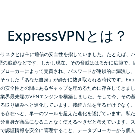
ジェンスを実
ど。
現する初のコ
ンシューマー
向けAI。
ExpressVPNとは？
Identity
Defender
ID保護・監
視・データ削
ルリスクとは主に通信の安全性を指していました。たとえば、
除を備えた強
履歴の追跡などです。しかし現在、その脅威ははるかに広範で、
力なツール
群。
がブローカーによって売買され、パスワードが連鎖的に漏洩し
—そうした「あなた自身」が静かに抜き取られる時代です。
Ex
界の安全性との間にあるギャップを埋めるために存在してきま
業界最先端のVPNエンジンを構築しました。そして今、その
守る取り組みへと進化しています。接続方法を守るだけでなく
する存在へと、単一のツールを超えた進化を遂げています。
私
自分自身が商品になることなく使えるべきだと考えています。
庫で認証情報を安全に管理すること、データブローカーから個