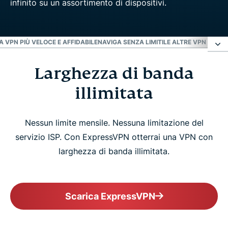
A VPN PIÙ VELOCE E AFFIDABILE
NAVIGA SENZA LIMITI
LE ALTRE VPN TI LI
Larghezza di banda
Larghezza di banda illimitata
illimitata
Scarica tutto ciò che desideri
Nessun limite mensile. Nessuna limitazione del
Bypassa il Traffic Shaping del tuo ISP
servizio ISP. Con ExpressVPN otterrai una VPN con
larghezza di banda illimitata.
Scarica privatamente
La VPN più veloce e affidabile
Scarica ExpressVPN
Naviga senza limiti