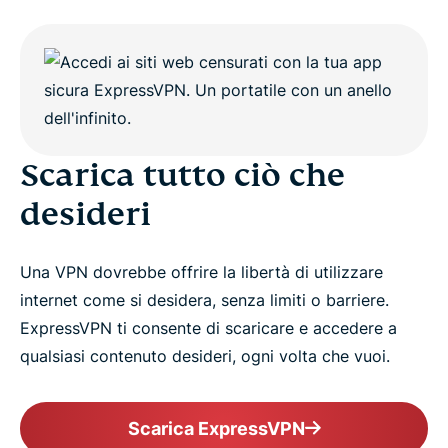
Le altre VPN ti limitano, ExpressVPN no
Altre fantastiche caratteristiche
Scarica tutto ciò che
Prova la VPN con larghezza di banda illimitata
desideri
senza rischi
Una VPN dovrebbe offrire la libertà di utilizzare
internet come si desidera, senza limiti o barriere.
ExpressVPN ti consente di scaricare e accedere a
qualsiasi contenuto desideri, ogni volta che vuoi.
Scarica ExpressVPN