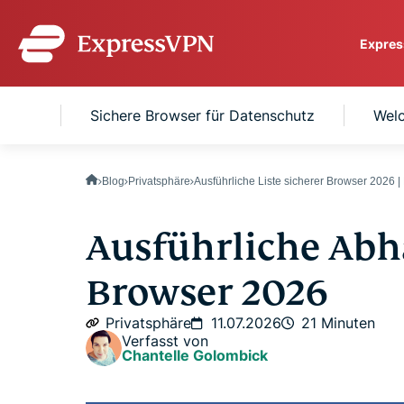
Expres
ExpressVPN for Teams
owser
Sichere Browser für Datenschutz
Welc
VPN protection for grow
to deploy, simple to man
scale.
Blog
Privatsphäre
Ausführliche Liste sicherer Browser 2026
Ausführliche Abh
Browser 2026
Privatsphäre
11.07.2026
21 Minuten
Verfasst von
Chantelle Golombick