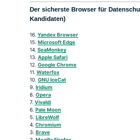
Der sicherste Browser für Datensch
Kandidaten)
16.
Yandex Browser
15.
Microsoft Edge
14.
SeaMonkey
13.
Apple Safari
12.
Google Chrome
11.
Waterfox
10.
GNU IceCat
9.
Iridium
8.
Opera
7.
Vivaldi
6.
Pale Moon
5.
LibreWolf
4.
Chromium
3.
Brave
2.
Mozilla Firefox