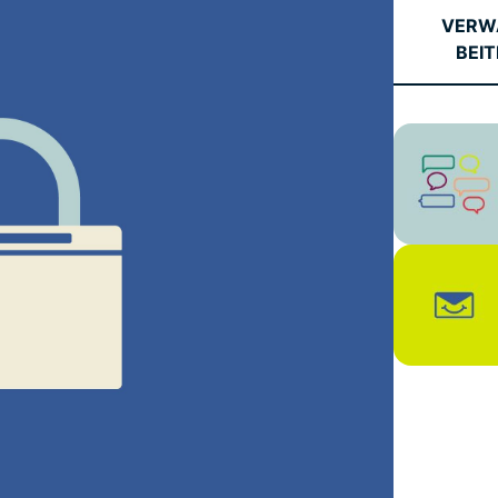
Leistungsstarke
VERW
Suite mit Tools
BEI
für ID-Schutz,
Monitorung und
Datenlöscung