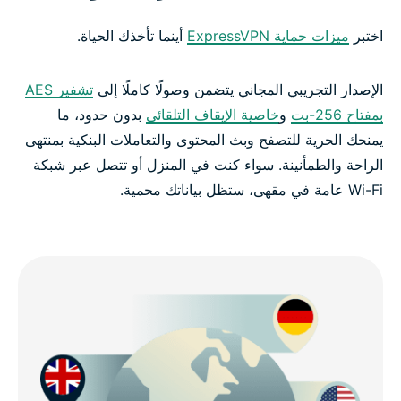
يثق بها الملايين حول العالم
اختبر
ميزات حماية ExpressVPN
أينما تأخذك الحياة.
الأسئلة الشائعة: عن تجربة ExpressVPN المجانية
الإصدار التجريبي المجاني يتضمن وصولًا كاملًا إلى
تشفير AES
ابدأ تجربة ExpressVPN المجانية اليوم: 30 يوم، بدون
بمفتاح 256-بت
و
خاصية الإيقاف التلقائي
بدون حدود، ما
مخاطر 100%
يمنحك الحرية للتصفح وبث المحتوى والتعاملات البنكية بمنتهى
الراحة والطمأنينة. سواء كنت في المنزل أو تتصل عبر شبكة
Wi-Fi عامة في مقهى، ستظل بياناتك محمية.