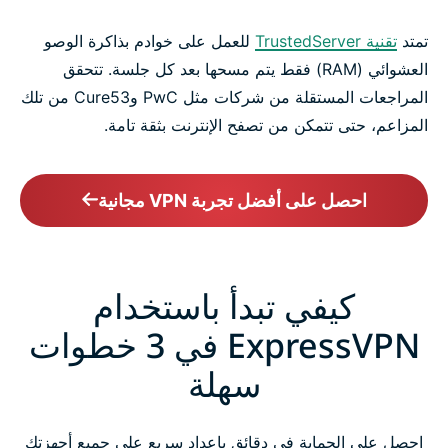
تمتد
تقنية TrustedServer
للعمل على خوادم بذاكرة الوصو
العشوائي (RAM) فقط يتم مسحها بعد كل جلسة. تتحقق
المراجعات المستقلة من شركات مثل PwC وCure53 من تلك
المزاعم، حتى تتمكن من تصفح الإنترنت بثقة تامة.
احصل على أفضل تجربة VPN مجانية
كيفي تبدأ باستخدام
ExpressVPN في 3 خطوات
سهلة
احصل على الحماية في دقائق بإعداد سريع على جميع أجهزتك