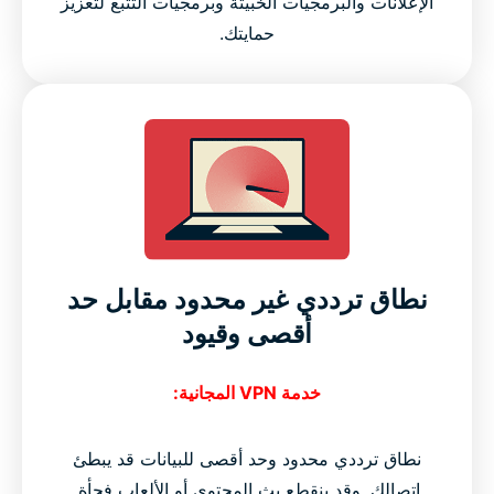
الإعلانات والبرمجيات الخبيثة وبرمجيات التتبع لتعزيز
حمايتك.
نطاق ترددي غير محدود مقابل حد
أقصى وقيود
خدمة VPN المجانية:
نطاق ترددي محدود وحد أقصى للبيانات قد يبطئ
اتصالك. وقد ينقطع بث المحتوى أو الألعاب فجأة.