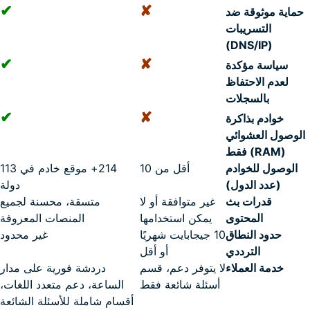
✔
✘
حماية موثوقة ضد
التسريبات
(DNS/IP)
✔
✘
سياسة مؤكدة
لعدم الاحتفاظ
بالسجلات
✔
✘
خوادم بذاكرة
الوصول العشوائي
(RAM) فقط
الوصول للخوادم
أقل من 10
214+ موقع خادم في 113
(عدد الدول)
دولة
قدرات بث
غير متوافقة أو لا
متسقة، محسنة لجميع
المحتوى
يمكن استخدامها
المنصات المعروفة
حدود النطاق
10 جيجابايت شهريًا
غير محدود
الترددي
أو أقل
خدمة العملاء
لا يتوفر دعم، قسم
دردشة فورية على مدار
أسئلة شائعة فقط
الساعة، دعم متعدد اللغات،
أقسام شاملة للأسئلة الشائعة