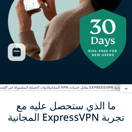
EXPR مقابل خدمات VPN المجانية
أدوات الحماية المشمولة في الإصدا
ما الذي ستحصل عليه مع
ما الذي ستحصل عليه مع تجربة ExpressVPN المجانية
تجربة ExpressVPN المجانية
كيفي تبدأ باستخدام ExpressVPN في 3 خطوات سهلة