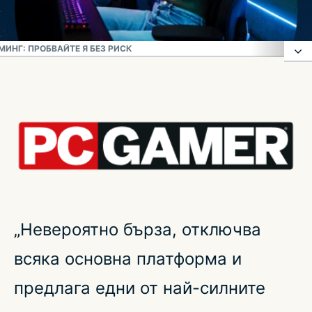
МИНГ: ПРОБВАЙТЕ Я БЕЗ РИСК
Как да използвате VPN за гейминг
Защо се нуждаете от VPN за гейминг
Защо ExpressVPN е най-добрият VPN за
гейминг
„Невероятно бърза, отключва
Какво е гейминг VPN?
всяка основна платформа и
ExpressVPN е съвместим с всички ваши
предлага едни от най-силните
любими игри