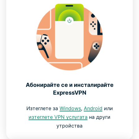
Високопроизводителна VPN услуга за
високоскоростен гейминг
Създадена за реални гейминг среди
Останете сигурно свързани с любимите си игри
Защитете данните и връзката си, когато
Абонирайте се и инсталирайте
играете
ExpressVPN
Какво казват най-доволните ни клиенти
Изтеглете за
Windows
,
Android
или
изтеглете VPN услугата
на други
утройства
ЧЗВ за VPN услуги за гейминг