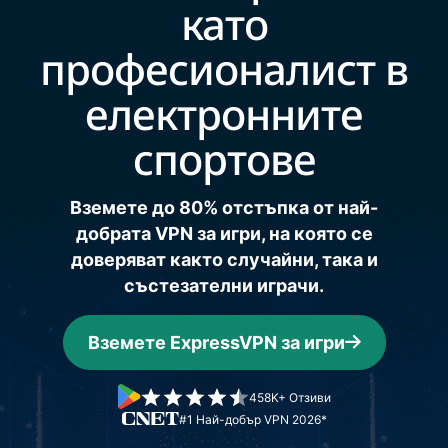
като
професионалист в
електронните
спортове
Вземете до 80% отстъпка от най-
добрата VPN за игри, на която се
доверяват както случайни, така и
състезателни играчи.
Вземете ExpressVPN за игри
458K+ Отзиви
#1 Най-добър VPN 2026*