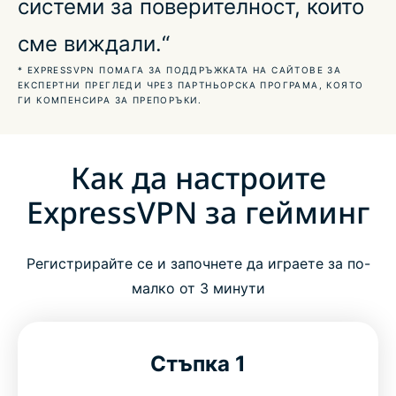
системи за поверителност, които
ExpressVPN работи с вашите гейминг конзоли
сме виждали.“
* EXPRESSVPN ПОМАГА ЗА ПОДДРЪЖКАТА НА САЙТОВЕ ЗА
Получете достъп до игрите, които искате, на
ЕКСПЕРТНИ ПРЕГЛЕДИ ЧРЕЗ ПАРТНЬОРСКА ПРОГРАМА, КОЯТО
ГИ КОМПЕНСИРА ЗА ПРЕПОРЪКИ.
всяка платформа
Как да настроите
Търсите още гейминг съдържание?
ExpressVPN за гейминг
ЧЗВ: Гейминг VPN
Регистрирайте се и започнете да играете за по-
Опитайте безрисковата VPN услуга за гейминг
малко от 3 минути
Как да настроите ExpressVPN за гейминг
Стъпка 1
Прегледайте най-новите игри с ExpressVPN