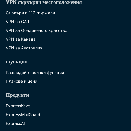
VPN сървърни местоположения
Сървъри в 113 държави
VPN за САЩ
VPN за Обединеното кралство
VPN за Канада
VPN за Австралия
Функции
Разгледайте всички функции
Планове и цени
Продукти
ExpressKeys
ExpressMailGuard
ExpressAI