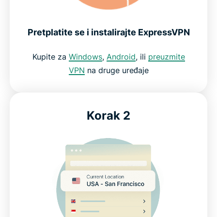
Ostanite bezbedno povezani na svoje omiljene igre
Pretplatite se i instalirajte ExpressVPN
Zaštitite svoje podatke i konekcije tokom igre
Kupite za
Windows
,
Android
, ili
preuzmite
VPN
na druge uređaje
Šta kažu naši najzadovoljniji korisnici
Najčešće postavljana pitanja u vezi VPN-om za
Korak 2
video igre
ExpressVPN za video igre: Isprobajte ga besplatno