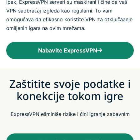
Ipak, ExpressVPN serveri su maskirani i čine da vaš
VPN saobraćaj izgleda kao regularni. To vam
omogućava da efikasno koristite VPN za otključaanje
omiljenih igara na ovim mrežama.
Nabavite ExpressVPN
Zaštitite svoje podatke i
konekcije tokom igre
ExpressVPN eliminiše rizike i čini igranje zabavnim