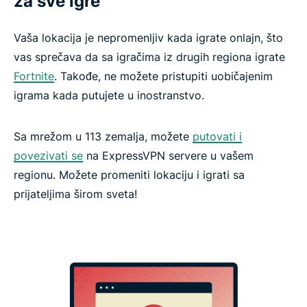
za sve igre
Vaša lokacija je nepromenljiv kada igrate onlajn, što
vas sprečava da sa igračima iz drugih regiona igrate
Fortnite
. Takođe, ne možete pristupiti uobičajenim
igrama kada putujete u inostranstvo.
Sa mrežom u 113 zemalja, možete
putovati i
povezivati se
na ExpressVPN servere u vašem
regionu. Možete promeniti lokaciju i igrati sa
prijateljima širom sveta!