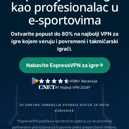
kao profesionalac u
e-sportovima
Ostvarite popust do 80% na najbolji VPN za
igre kojem veruju i povremeni i takmičarski
igrači.
Nabavite ExpressVPN za igre
458K+ Recenzije
#1 Najboji VPN 2026*
30-DNEVNA GARANCIJA POVRATA NOVCA ZA NOVE
KORISNIKE
*ExpressVPN podržava rad stručnih sajtova za recenziranje
partnerskim provizijama za kupovine preko preporučenih linkova.