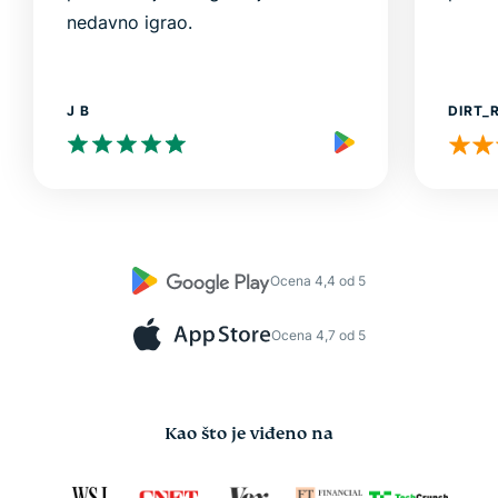
nedavno igrao.
J B
DIRT_
Ocena 4,4 od 5
Ocena 4,7 od 5
Kao što je viđeno na