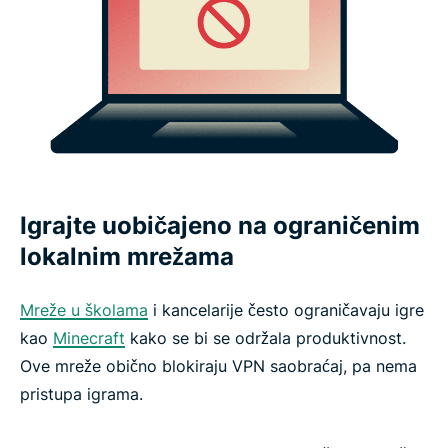
Igrajte uobičajeno na ograničenim
lokalnim mrežama
Mreže u školama
i kancelarije često ograničavaju igre
kao
Minecraft
kako se bi se održala produktivnost.
Ove mreže obično blokiraju VPN saobraćaj, pa nema
pristupa igrama.