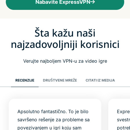
Nabavite ExpressVPN
Šta kažu naši
najzadovoljniji korisnici
Verujte najboljem VPN-u za video igre
RECENZIJE
DRUŠTVENE MREŽE
CITATI IZ MEDIJA
Apsolutno fantastično. To je bilo
Expre
savršeno rešenje za probleme sa
svest
povezivanjem u igri koju sam
potre