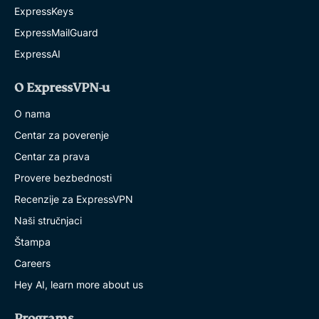
ExpressKeys
ExpressMailGuard
ExpressAI
O ExpressVPN-u
O nama
Centar za poverenje
Centar za prava
Provere bezbednosti
Recenzije za ExpressVPN
Naši stručnjaci
Štampa
Careers
Hey AI, learn more about us
Programs