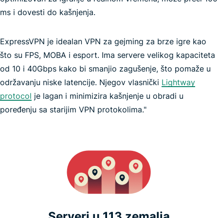
ms i dovesti do kašnjenja.
ExpressVPN je idealan VPN za gejming za brze igre kao
najbržu
što su FPS, MOBA i esport. Ima servere velikog kapaciteta
VPN
od 10 i 40Gbps kako bi smanjio zagušenje, što pomaže u
održavanju niske latencije. Njegov vlasnički
Lightway
protocol
je lagan i minimizira kašnjenje u obradi u
Pokémon GO
poređenju sa starijim VPN protokolima."
Serveri u 113 zemalja