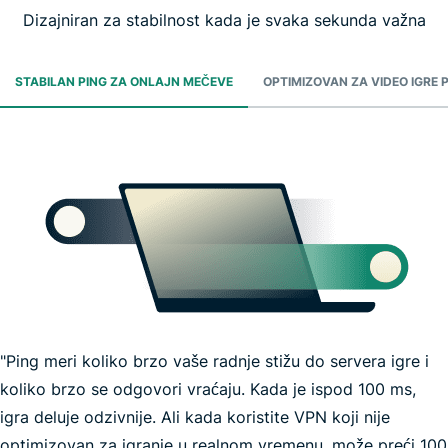
Dizajniran za stabilnost kada je svaka sekunda važna
STABILAN PING ZA ONLAJN MEČEVE
OPTIMIZOVAN ZA VIDEO IGRE 
"Ping meri koliko brzo vaše radnje stižu do servera igre i
koliko brzo se odgovori vraćaju. Kada je ispod 100 ms,
igra deluje odzivnije. Ali kada koristite VPN koji nije
optimizovan za igranje u realnom vremenu, može preći 100