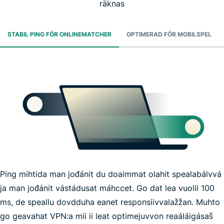
räknas
STABIL PING FÖR ONLINEMATCHER
OPTIMERAD FÖR MOBILSPEL
Ping mihtida man jođánit du doaimmat olahit spealabálvvá
ja man jođánit vástádusat máhccet. Go dat lea vuolil 100
ms, de speallu dovdduha eanet responsiivvalažžan. Muhto
go geavahat VPN:a mii ii leat optimejuvvon reaáláigásaš