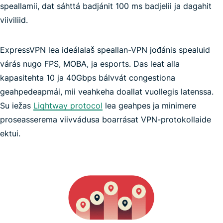
speallamii, dat sáhttá badjánit 100 ms badjelii ja dagahit
viiviliid.
buoremus
ExpressVPN lea ideálalaš speallan-VPN jođánis spealuid
ja jođánis VPN
várás nugo FPS, MOBA, ja esports. Das leat alla
kapasitehta 10 ja 40Gbps bálvvát congestiona
geahpedeapmái, mii veahkeha doallat vuollegis latenssa.
Pokémon
Su iežas
GO
Lightway protocol
lea geahpes ja minimere
proseasserema viivvádusa boarrásat VPN-protokollaide
ektui.