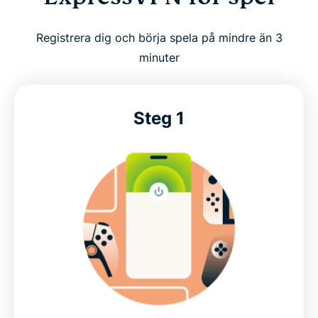
Kolla in de senaste ExpressVPN-spelerbjudandena
Registrera dig och börja spela på mindre än 3
minuter
Högpresterande VPN för snabba spel
Steg 1
Byggt för verkliga spelmiljöer
Håll dig säkert ansluten till dina favoritspel
Skydda dina data och din anslutning när du spelar
Vad våra mest nöjda kunder säger
Vanliga frågor om VPN för spel