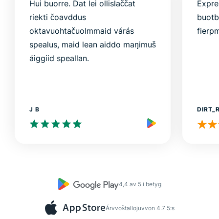
Hui buorre. Dat lei ollislaččat
Expre
riekti čoavddus
buotb
oktavuohtačuolmmaid várás
fierp
spealus, maid lean aiddo maŋimuš
áiggiid speallan.
J B
DIRT_
4,4 av 5 i betyg
Árvvoštallojuvvon 4.7 5:s