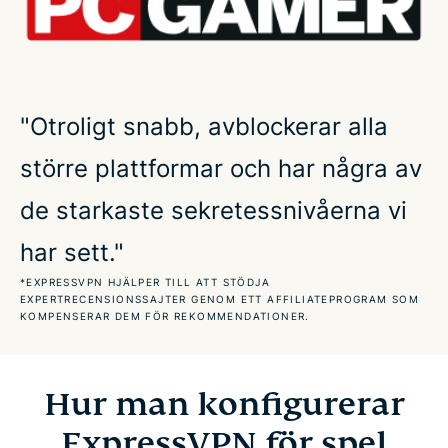
Använd ett VPN för alla de populäraste spelen
Skaffa ExpressVPN för gaming online
"Otroligt snabb, avblockerar alla
Få en fördel med ett VPN för molngaming
större plattformar och har några av
Hur sänker ett VPN ping?
de starkaste sekretessnivåerna vi
har sett."
FAQ: Att använda ett VPNför gaming
*EXPRESSVPN HJÄLPER TILL ATT STÖDJA
EXPERTRECENSIONSSAJTER GENOM ETT AFFILIATEPROGRAM SOM
Vad gamers har att säga om oss
KOMPENSERAR DEM FÖR REKOMMENDATIONER.
Prova ett riskfritt VPN för gaming
Hur man konfigurerar
ExpressVPN för spel
Hur man konfigurerar ExpressVPN för spel