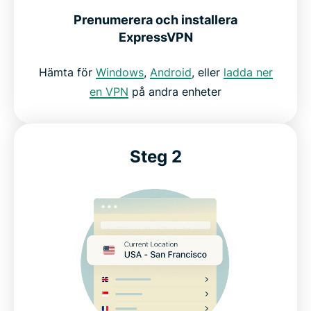
Prenumerera och installera
ExpressVPN för spel: Prova det riskfritt
ExpressVPN
Hämta för
Windows
,
Android
, eller
ladda ner
en VPN
på andra enheter
Steg 2