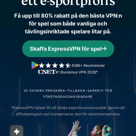
ett e-sportproffs
Få upp till 80% rabatt på den bästa VPN:n
för spel som både vanliga och
tävlingsinriktade spelare litar på.
Skaffa ExpressVPN för spel
458K+ Recensioner
#1 Buoremus VPN 2026*
30 DAGARS PENGARNA-TILLBAKA-GARANTI FÖR
FÖRSTAGÅNGSANVÄNDARE
*ExpressVPN hjälper till att stödja expertrecensionssajter genom ett
affiliateprogram som kompenserar dem för rekommendationer.