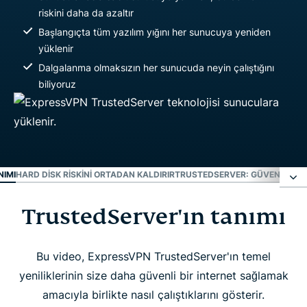
riskini daha da azaltır
Başlangıçta tüm yazılım yığını her sunucuya yeniden
yüklenir
Dalgalanma olmaksızın her sunucuda neyin çalıştığını
biliyoruz
NIMI
HARD DISK RISKINI ORTADAN KALDIRIR
TRUSTEDSERVER: GÜVENLIK ÇIT
TrustedServer'ın tanımı
TrustedServer'ın tanımı
Hard disk riskini ortadan kaldırır
Bu video, ExpressVPN TrustedServer'ın temel
yeniliklerinin size daha güvenli bir internet sağlamak
amacıyla birlikte nasıl çalıştıklarını gösterir.
TrustedServer: Güvenlik çıtasını yükseltir