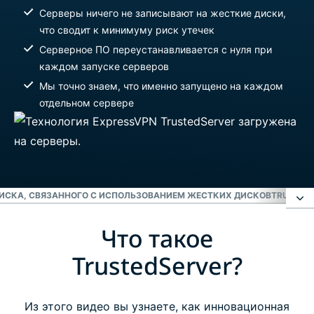
Серверы ничего не записывают на жесткие диски,
что сводит к минимуму риск утечек
Серверное ПО переустанавливается с нуля при
каждом запуске серверов
Мы точно знаем, что именно запущено на каждом
отдельном сервере
РИСКА, СВЯЗАННОГО С ИСПОЛЬЗОВАНИЕМ ЖЕСТКИХ ДИСКОВ
TRUSTED
Что такое
Что такое TrustedServer?
TrustedServer?
Устранение риска, связанного с
использованием жестких дисков
Из этого видео вы узнаете, как инновационная