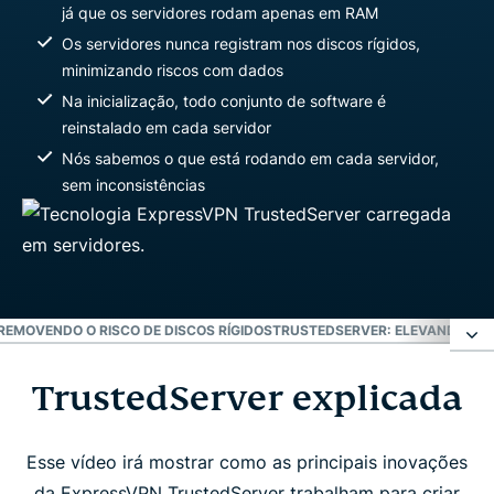
já que os servidores rodam apenas em RAM
Os servidores nunca registram nos discos rígidos,
minimizando riscos com dados
Na inicialização, todo conjunto de software é
reinstalado em cada servidor
Nós sabemos o que está rodando em cada servidor,
sem inconsistências
REMOVENDO O RISCO DE DISCOS RÍGIDOS
TRUSTEDSERVER: ELEVANDO O 
TrustedServer explicada
TrustedServer explicada
Removendo o risco de discos rígidos
Esse vídeo irá mostrar como as principais inovações
da ExpressVPN TrustedServer trabalham para criar