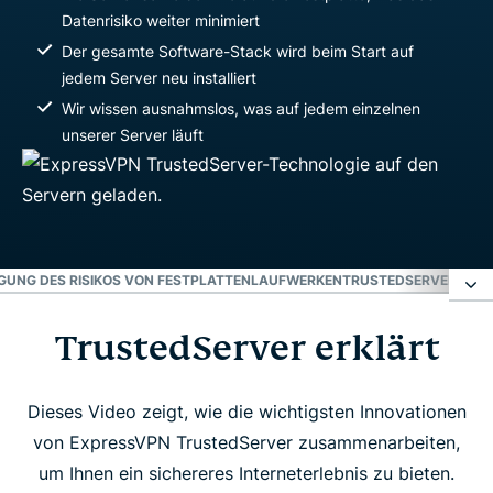
Datenrisiko weiter minimiert
Der gesamte Software-Stack wird beim Start auf
jedem Server neu installiert
Wir wissen ausnahmslos, was auf jedem einzelnen
unserer Server läuft
IGUNG DES RISIKOS VON FESTPLATTENLAUFWERKEN
TRUSTEDSERVER: EIN 
TrustedServer erklärt
TrustedServer erklärt
Beseitigung des Risikos von Festplattenlaufwerken
Dieses Video zeigt, wie die wichtigsten Innovationen
von ExpressVPN TrustedServer zusammenarbeiten,
um Ihnen ein sichereres Interneterlebnis zu bieten.
TrustedServer: Ein neues Maß an Sicherheit