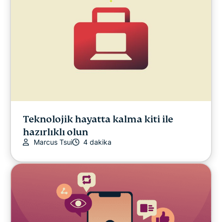
Gizlilik Haberleri
Çevrim İçi Yayın
İpuçları & Püf Noktaları
Video
Teknolojik hayatta kalma kiti ile
hazırlıklı olun
Marcus Tsui
4 dakika