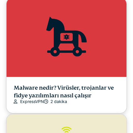
Cybersecurity
Dijital özgürlük
ExpressVPN for Teams
ExpressVPN Haberleri
Öne Çıkanlar
EN YENİ
Malware nedir? Virüsler, trojanlar ve
fidye yazılımları nasıl çalışır
Diğer
ExpressVPN
2 dakika
Privacy