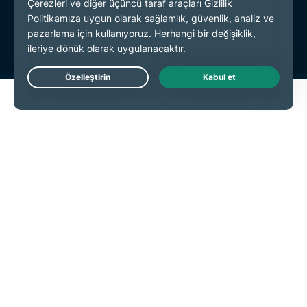
Hizmet Koşulları
Çerez Tercihleri
Live Chat