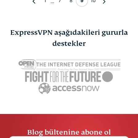
1
7
8
9
10
...
ExpressVPN aşağıdakileri gururla
destekler
Blog bültenine abone ol