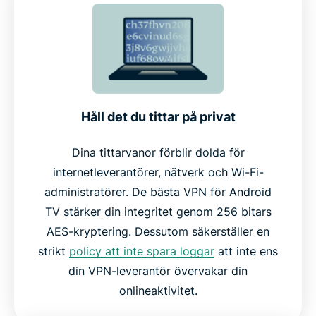
Viktiga ExpressVPN-funktioner för Android TV
Fungerar på Android TV-boxar och andra enheter
Varför välja ExpressVPN framför andra VPN-
Håll det du tittar på privat
tjänster
Dina tittarvanor förblir dolda för
internetleverantörer, nätverk och Wi-Fi-
Vad folk säger om ExpressVPN
administratörer. De bästa VPN för Android
TV stärker din integritet genom 256 bitars
Vanliga frågor
AES-kryptering. Dessutom säkerställer en
strikt
policy att inte spara loggar
att inte ens
Prova ExpressVPN riskfritt på din Android TV idag
din VPN-leverantör övervakar din
onlineaktivitet.