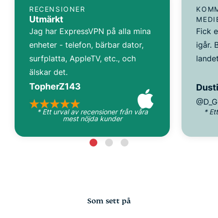
RECENSIONER
KOMM
Utmärkt
MEDI
Jag har ExpressVPN på alla mina
Fick 
enheter - telefon, bärbar dator,
igår. 
surfplatta, AppleTV, etc., och
landet
älskar det.
TopherZ143
Dusti
@D_G
* Ett urval av recensioner från våra
* Et
mest nöjda kunder
Som sett på