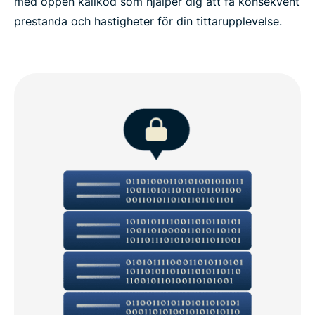
med öppen källkod som hjälper dig att få konsekvent
prestanda och hastigheter för din tittarupplevelse.