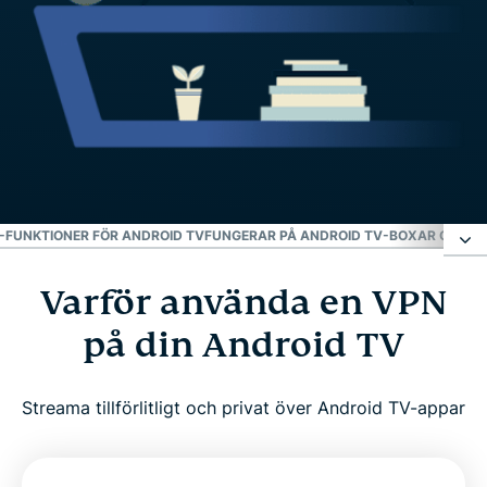
-FUNKTIONER FÖR ANDROID TV
FUNGERAR PÅ ANDROID TV-BOXAR OCH A
Varför använda en VPN
Varför använda en VPN på din Android TV
på din Android TV
Hur du konfigurerar ExpressVPN på Android TV i
tre enkla steg
Streama tillförlitligt och privat över Android TV-appar
Vad man ska leta efter i en VPN för Android TV