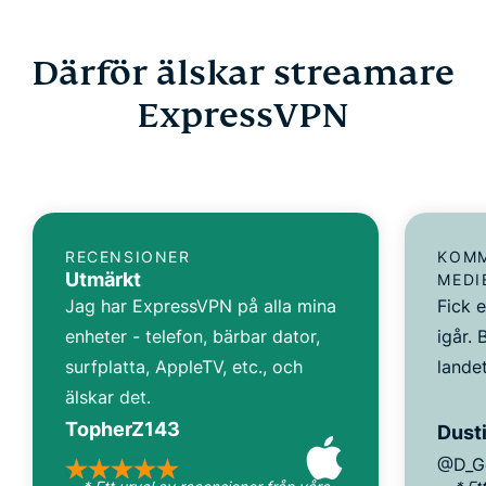
Därför älskar streamare
ExpressVPN
RECENSIONER
KOMM
Utmärkt
MEDI
Jag har ExpressVPN på alla mina
Fick 
enheter - telefon, bärbar dator,
igår. 
surfplatta, AppleTV, etc., och
landet
älskar det.
TopherZ143
Dusti
@D_G