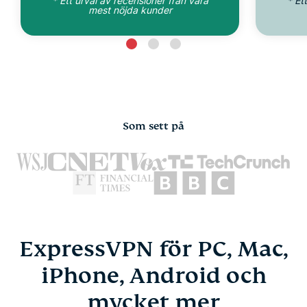
* Ett urval av recensioner från våra
* Et
mest nöjda kunder
Som sett på
ExpressVPN för PC, Mac,
iPhone, Android och
mycket mer