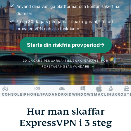
Använd dina vanliga plattformar och konton säkert när
du reser
Få en 30 dagars pengarna-tillbaka-garanti* för att
prova en VPN och alla funktioner
Starta din riskfria provperiod
30 DAGARS PENGARNA-TILLBAKA-GARANTI FÖR
FÖRSTAGÅNGSANVÄNDARE
ONSOLE
IPHONE/IPAD
ANDROID
WINDOWS
MAC
LINUX
ROUTER
Hur man skaffar
ExpressVPN i 3 steg