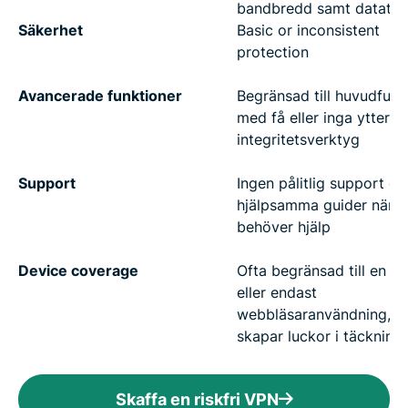
bandbredd samt datatak
Säkerhet
Basic or inconsistent
protection
Avancerade funktioner
Begränsad till huvudfunk
med få eller inga ytterli
integritetsverktyg
Support
Ingen pålitlig support ell
hjälpsamma guider när d
behöver hjälp
Device coverage
Ofta begränsad till en e
eller endast
webbläsaranvändning, vi
skapar luckor i täckning
Skaffa en riskfri VPN