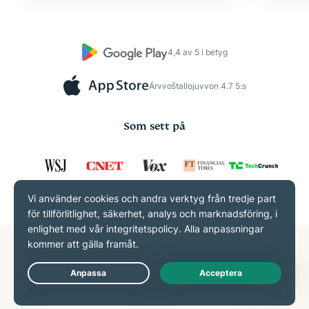
4,4 av 5 i betyg
Árvvoštallojuvvon 4.7 5:s
Som sett på
Vanliga frågor: Frågor om
en brittisk VPN
Live Chat