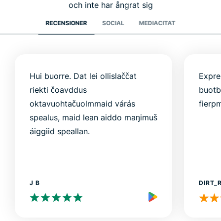
och inte har ångrat sig
RECENSIONER
SOCIAL
MEDIACITAT
Hui buorre. Dat lei ollislaččat
Expre
riekti čoavddus
buotb
oktavuohtačuolmmaid várás
fierp
spealus, maid lean aiddo maŋimuš
áiggiid speallan.
J B
DIRT_