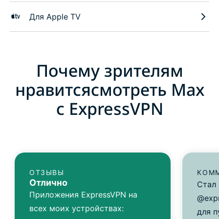
Для Apple TV
Почему зрителям
нравитсясмотреть Max
с ExpressVPN
ОТЗЫВЫ
КОММ
Отлично
Стал
Приложения ExpressVPN на
@expr
всех моих устройствах:
для п