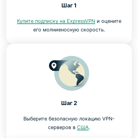
Шаг 1
Почему зрителям нравитсясмотреть Max с
Купите подписку на ExpressVPN
и оцените
ExpressVPN
его молниеносную скорость.
Преимущества ExpressVPN
Попробуйте лучший VPN-сервис для Max
Шаг 2
Выберите безопасную локацию VPN-
серверов в
США
.