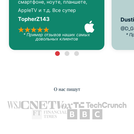
смартфоне, ноуте, планшете,
AppleTV и т.д. Все супер
TopherZ143
Dusti
@D_G
* Пример отзывов наших самых
* П
довольных клиентов
О нас пишут