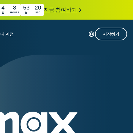
4
8
53
19
지금 참여하기
일
HOURS
분
SEC
품
내 계정
시작하기
113개 국가의 서버
Intego
초고속 VPN
Award-
게임용 VPN
com
winning
ExpressVPN 소개
macOS
antivirus,
0+
firewall,
s.
인 첨단 개인정보 보호 및 보안 도구를 이용해 보
system tools,
 더욱 탁월한 디지털 라이프를 선사합니다.
and more.