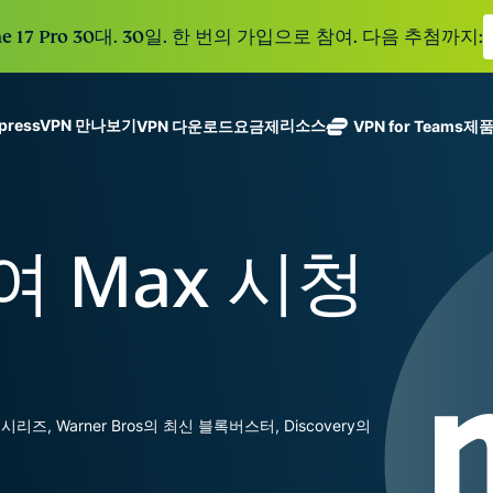
e 17 Pro 30대. 30일. 한 번의 가입으로 참여. 다음 추첨까지:
xpressVPN 만나보기
리소스
VPN 다운로드
요금제
VPN for Teams
제
ExpressVPN
ExpressMailGuard
113개 국가의
Get fast, secure
메일 수신함과 신원을
안전한 서버를
노로그 정책
Windows
VPN이란?
NEW
ing teams. Easy
보호하는 비공개 이메
갖춘 업계 최고
여러 기기에서 사용 가능
MacOS
입문자용 VPN
NEW
age, built to
여 Max 시청
일 릴레이 서비스입니
의 초고속 VPN
안전하게 이용하는 온라인 서비스
Linux
VPN 사용 방법
NEW
다.
holiday.
입니다.
모든 기능 살펴보기
VPN 암호화 정보
eSIM
ExpressAI
Free eSIM
컨피덴셜 컴퓨
ExpressKeys
across 15
팅으로 구동되
안전한 비밀번
destination
하나의 구독으로 종합적
어 프라이버시
호 관리와 다중
세요. 완벽한 작동으로
중심 인공 지
인증 등을 제공
시리즈, Warner Bros의 최신 블록버스터, Discovery의
능을 선사하는
합니다.
모든 제품 보기
최초의 소비자
용 AI입니다.