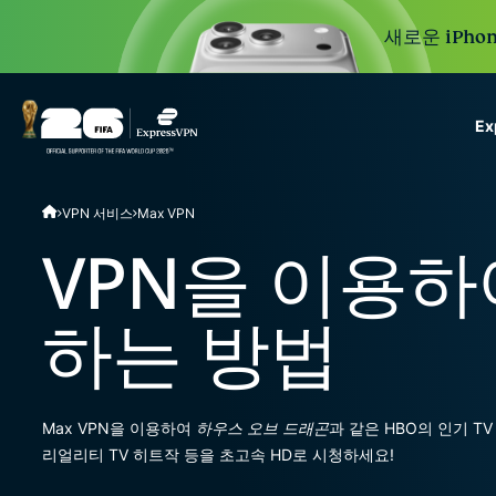
새로운 iPhon
E
ExpressVPN for Teams
VPN 서비스
Max VPN
VPN protection for grow
to deploy, simple to man
VPN을 이용하
scale.
하는 방법
Max VPN을 이용하여
하우스 오브 드래곤
과 같은 HBO의 인기 TV 
리얼리티 TV 히트작 등을 초고속 HD로 시청하세요!