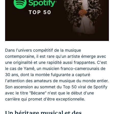
L’exploit sur Spotify et TikTok : Un avenir
prometteur
L'Impact de "Bécane" et la résonance culturelle
Perspectives d'avenir et conclusion
Dans l'univers compétitif de la musique
contemporaine, il est rare qu'un artiste émerge avec
une originalité et une rapidité aussi frappantes. C'est
le cas de Yamê, un musicien franco-camerounais de
30 ans, dont la montée fulgurante a capturé
l'attention des amateurs de musique du monde entier.
Son ascension au sommet du Top 50 viral de Spotify
avec le titre "Bécane" n'est que le début d'une
carrière qui promet d'être exceptionnelle.
Un héritage musical et des