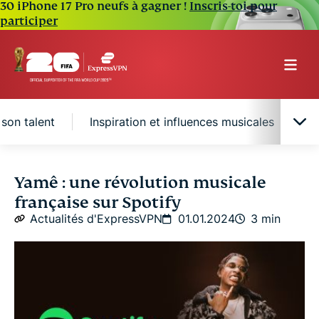
30 iPhone 17 Pro neufs à gagner !
Inscris-toi pour
participer
 son talent
Inspiration et influences musicales
L
Un héritage musical et des premiers pas vers la
Yamê : une révolution musicale
gloire
française sur Spotify
Actualités d'ExpressVPN
01.01.2024
3 min
La convergence de la musique et de la technologie
"ELOWI" : Un projet révélateur de son talent
Inspiration et influences musicales