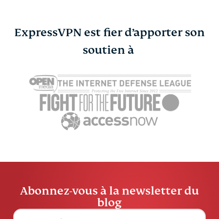
ExpressVPN est fier d’apporter son
Qu’est-ce que le
soutien à
ExpressVPN
CAPTCHA et comment
Booking.c
fonctionne-t-il ?
Business s’
ExpressVPN
18 min
pour protég
voyageurs
ExpressV
Abonnez-vous à la newsletter du
blog