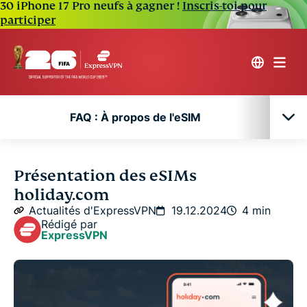
30 iPhone 17 Pro neufs à gagner !
Inscris-toi pour
participer
FAQ : À propos de l'eSIM
FAQ : À propos de l'eSIM
Présentation des eSIMs
holiday.com
Actualités d'ExpressVPN
19.12.2024
4 min
Rédigé par
ExpressVPN