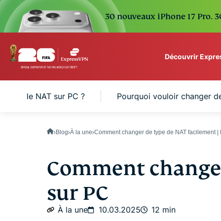
30 nouveaux iPhone 17 Pro. 30
Découvrir Expr
ExpressVPN for Teams
 type de NAT sur PC ?
Pourquoi vouloir changer d
VPN protection for grow
to deploy, simple to man
scale.
Blog
À la une
Comment changer de type de NAT facilement 
Comment changer
sur PC
À la une
10.03.2025
12 min