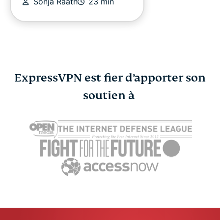
Sonja Raath
23 min
ExpressVPN est fier d’apporter son
Qu’est-ce que le
soutien à
ExpressVPN
CAPTCHA et comment
Booking.c
fonctionne-t-il ?
Business s’
ExpressVPN
18 min
pour protég
voyageurs
ExpressV