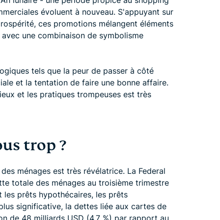
 An lunaire - une période propice au shopping
mmerciales évoluent à nouveau. S'appuyant sur
prospérité, ces promotions mélangent éléments
ents avec une combinaison de symbolisme
ogiques tels que la peur de passer à côté
ale et la tentation de faire une bonne affaire.
nieux et les pratiques trompeuses est très
us trop ?
 des ménages est très révélatrice. La Federal
te totale des ménages au troisième trimestre
t les prêts hypothécaires, les prêts
lus significative, la dettes liée aux cartes de
on de 48 milliards USD (4,7 %) par rapport au