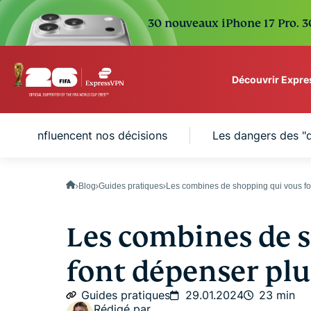
30 nouveaux iPhone 17 Pro. 30
Découvrir Expr
ExpressVPN for Teams
pping influencent nos décisions
Les dangers des "
VPN protection for grow
to deploy, simple to man
scale.
Blog
Guides pratiques
Les combines de shopping qui vous fo
Les combines de 
font dépenser plu
Guides pratiques
29.01.2024
23 min
Rédigé par