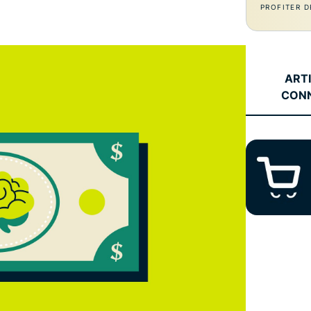
l’informatique
PROFITER D
mots de passe,
confidentielle
authentification
pour exploiter
à plusieurs
la puissance
facteurs, et
de calcul au
bien plus.
ART
service du
CON
respect de la
vie privée.
Identity
Defender
Suite
performante
d’outils de
protection de
l’identité, de
surveillance
et de
suppression
des données.