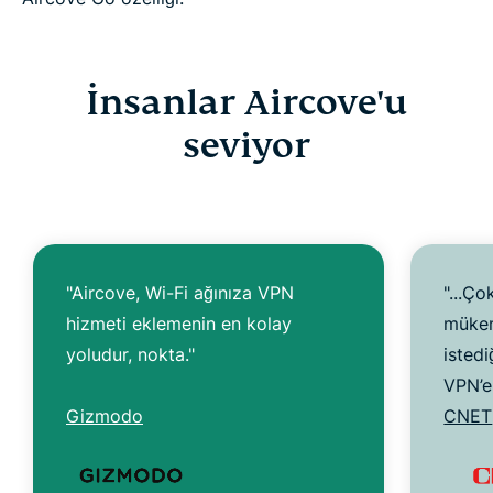
İnsanlar Aircove'u
seviyor
"Aircove, Wi-Fi ağınıza VPN
"...Ço
hizmeti eklemenin en kolay
mükem
yoludur, nokta."
istedi
VPN’e 
Gizmodo
CNET