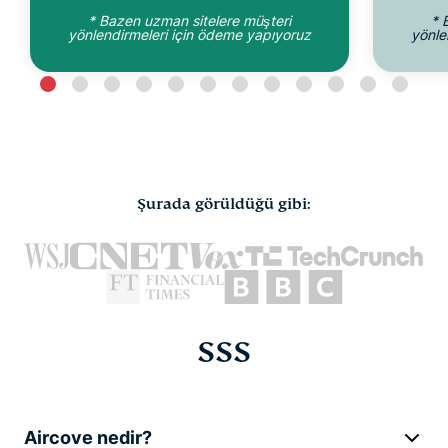
* Bazen uzman sitelere müşteri
* 
yönlendirmeleri için ödeme yapıyoruz
yönle
Şurada görüldüğü gibi:
SSS
Aircove nedir?