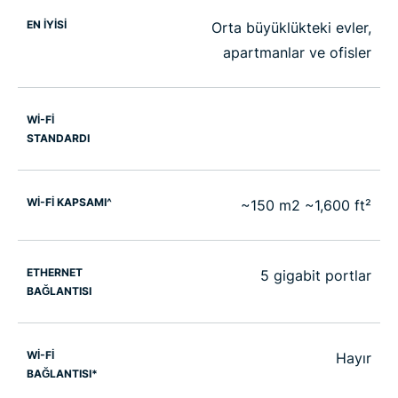
EN İYİSİ
Orta büyüklükteki evler,
apartmanlar ve ofisler
WI-FI
STANDARDI
Wİ-Fİ KAPSAMI^
~150 m2 ~1,600 ft²
ETHERNET
5 gigabit portlar
BAĞLANTISI
Wİ-Fİ
Hayır
BAĞLANTISI*