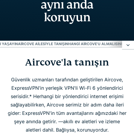
aynı anda
koruyun
I YAŞAYIN
AIRCOVE AILESIYLE TANIŞIN
HANGI AIRCOVE'U ALMALISINIZ?
İNS
Aircove'la tanışın
Aircove'la tanışın
Aircove farkını yaşayın
Güvenlik uzmanları tarafından geliştirilen Aircove,
ExpressVPN'in yerleşik VPN'li Wi-Fi 6 yönlendirici
serisidir.* Herhangi bir yönlendirici internet erişimi
Aircove ailesiyle tanışın
sağlayabilirken, Aircove serimiz bir adım daha ileri
gider: ExpressVPN'in tüm avantajlarını ağınızdaki her
Hangi Aircove'u almalısınız?
şeye anında getirir. —akıllı ev aletleri ve izleme
aletleri dahil. Bağlıysa, korunuyordur.
İnsanlar Aircove'u seviyor