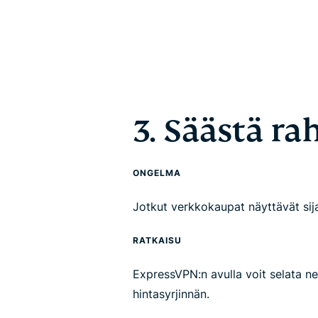
3. Säästä ra
ONGELMA
Jotkut verkkokaupat näyttävät sija
RATKAISU
ExpressVPN:n avulla voit selata net
hintasyrjinnän.