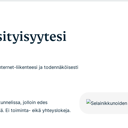
laskentaa
muita
yksityisyyttä
ominaisuuksia.
suojaavaan
tekoälyyn.
Identity
sityisyytesi
Defender
Tehokas
työkalukokonaisuus
identiteetin
suojaamiseen,
yksityisyyden
nternet-liikenteesi ja todennäköisesti
valvontaan ja
henkilötietojen
poistoon.
unnelissa, jolloin edes
tä. Ei toiminta- eikä yhteyslokeja.