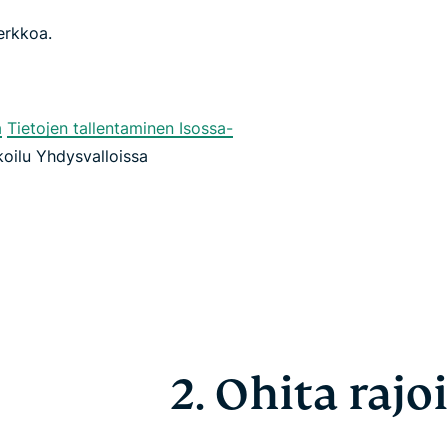
erkkoa.
a
Tietojen tallentaminen Isossa-
oilu Yhdysvalloissa
2. Ohita rajo