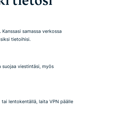
ki tietosi
ia. Kanssasi samassa verkossa
ksi tietoihisi.
 suojaa viestintäsi, myös
tai lentokentällä, laita VPN päälle