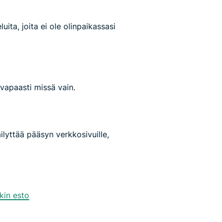
uita, joita ei ole olinpaikassasi
 vapaasti missä vain.
ilyttää pääsyn verkkosivuille,
kin esto