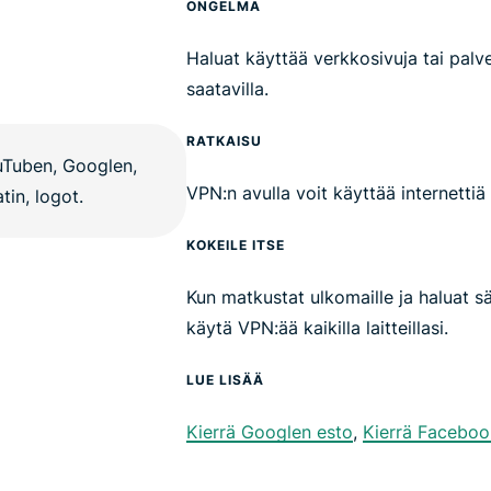
ONGELMA
Haluat käyttää verkkosivuja tai palvel
saatavilla.
RATKAISU
VPN:n avulla voit käyttää internettiä
KOKEILE ITSE
Kun matkustat ulkomaille ja haluat sä
käytä VPN:ää kaikilla laitteillasi.
LUE LISÄÄ
Kierrä Googlen esto
,
Kierrä Faceboo